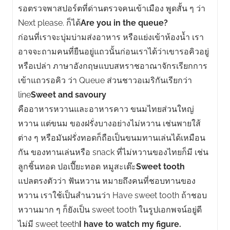
รอตรวจพาสปอร์ตที่ด่านตรวจคนเข้าเมือง พูดสั้น ๆ ว่า
Next please. ก็ได้
Are you in the queue?
ก่อนที่เราจะบุ่มบ่ามส่งอาหาร หรือแย่งเข้าห้องน้ำ เรา
อาจจะถามคนที่ยืนอยู่แถวนั้นก่อนเราได้ว่าเขารอคิวอยู่
หรือเปล่า ภาษาอังกฤษแบบสหราชอาณาจักรเรียกการ
เข้าแถวรอคิว ว่า Queue ส่วนชาวอเมริกันเรียกว่า
line
Sweet and savoury
คืออาหารหวานและอาหารคาว ขนมไทยส่วนใหญ่
หวาน แต่ขนม ของฝรั่งบางอย่างไม่หวาน เช่นพายใส้
ต่าง ๆ หรือมันฝรั่งทอดก็ถือเป็นขนมทานเล่นได้เหมือน
กัน ของทานเล่นหรือ snack ที่ไม่หวานของไทยก็มี เช่น
ลูกชิ้นทอด ปอเปี๊ยะทอด หมูสะเต๊ะ
Sweet tooth
แปลตรงตัวว่า ฟันหวาน หมายถึงคนที่ชอบทานของ
หวาน เราใช้เป็นสำนวนว่า Have sweet tooth ถ้าชอบ
หวานมาก ๆ ก็ยังเป็น sweet tooth ในรูปเอกพจน์อยู่ดี
ไม่มี sweet teeth
I have to watch my figure.