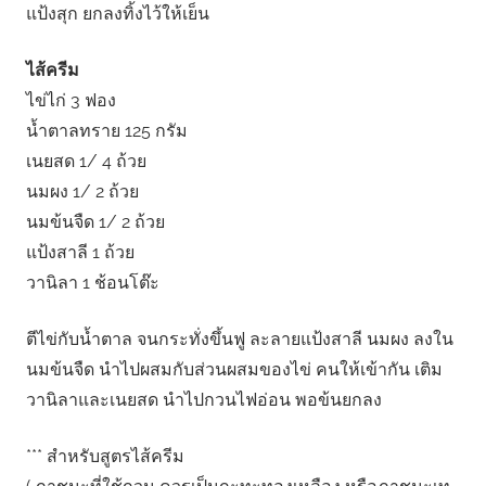
แป้งสุก ยกลงทิ้งไว้ให้เย็น
ไส้ครีม
ไข่ไก่ 3 ฟอง
น้ำตาลทราย 125 กรัม
เนยสด 1/ 4 ถ้วย
นมผง 1/ 2 ถ้วย
นมข้นจืด 1/ 2 ถ้วย
แป้งสาลี 1 ถ้วย
วานิลา 1 ช้อนโต๊ะ
ตีไข่กับน้ำตาล จนกระทั่งขึ้นฟู ละลายแป้งสาลี นมผง ลงใน
นมข้นจืด นำไปผสมกับส่วนผสมของไข่ คนให้เข้ากัน เติม
วานิลาและเนยสด นำไปกวนไฟอ่อน พอข้นยกลง
*** สำหรับสูตรไส้ครีม