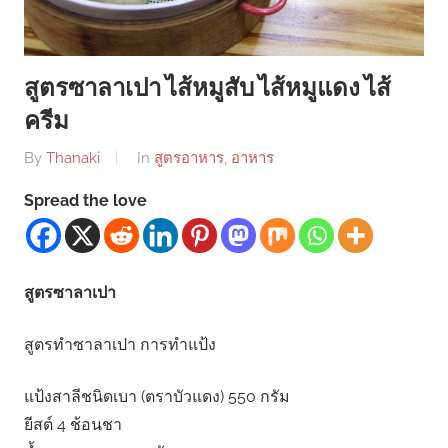
สูตรซาลาเปา ไส้หมูสับ ไส้หมูแดง ไส้
ครีม
By
Thanaki
In
สูตรอาหาร
,
อาหาร
Spread the love
สูตรซาลาเปา
สูตรทำซาลาเปา การทำแป้ง
แป้งสาลีชนิดเบา (ตราบัวแดง) 550 กรัม
ยีสต์ 4 ช้อนชา