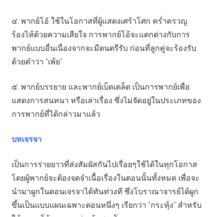
๔. พากย์โอ้ ใช้ในโอกาสที่ผู้แสดงเศร้าโศก คร่ำครวญ
ร้องไห้ด้วยความเสียใจ การพากย์โอ้จะแตกต่างกับการ
พากย์แบบอื่นเนื่องจากจะมีดนตรีรับ ก่อนที่ลูกคู่จะร้องรับ
ด้วยคำว่า “เพ้ย”
๕. พากย์บรรยาย และพากย์เบ็ดเตล็ด เป็นการพากย์เพื่อ
แสดงการสนทนา หรือเล่าเรื่อง ซึ่งไม่จัดอยู่ในประเภทของ
การพากย์ที่ได้กล่าวมาแล้ว
บทเจรจา
เป็นการร่ายยาวที่ส่งสัมผัสกันไปเรื่อยๆใช้ได้ในทุกโอกาส
โดยผู้พากย์จะต้องจดจำเนื้อเรื่องในตอนนั้นทั้งหมด เพื่อจะ
นำมาผูกในตอนเจรจาได้ทันท่วงที ซึ่งโบราณาจารย์ได้ผูก
ขึ้นเป็นแบบแผนเฉพาะตอนหนึ่งๆ เรียกว่า “กระทุ้ง” สำหรับ