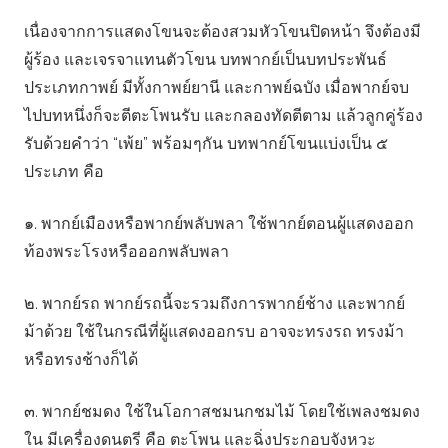
เนื่องจากการแสดงโขนจะต้องสวมหัวโขนปิดหน้า จึงต้องมี
ผู้ร้อง และเจรจาแทนตัวโขน บทพากย์เป็นบทประพันธ์
ประเภทกาพย์ มีทั้งกาพย์ยานี และกาพย์ฉบัง เมื่อพากย์จบ
ไปบทหนึ่งก็จะตีตะโพนรับ และกลองทัดตีตาม แล้วลูกคู่ร้อง
รับด้วยคำว่า “เพ้ย” พร้อมๆกัน บทพากย์โขนแบ่งเป็น ๕
ประเภท คือ
๑. พากย์เมืองหรือพากย์พลับพลา ใช้พากย์ตอนผู้แสดงออก
ท้องพระโรงหรือออกพลับพลา
๒. พากย์รถ พากย์รถนี้จะรวมถึงการพากย์ช้าง และพากย์
ม้าด้วย ใช้ในกรณีที่ผู้แสดงออกรบ อาจจะทรงรถ ทรงม้า
หรือทรงช้างก็ได้
๓. พากย์ชมดง ใช้ในโอกาสชมนกชมไม้ โดยใช้เพลงชมดง
ใน มีเครื่องดนตรี คือ ตะโพน และฉิ่งประกอบจังหวะ