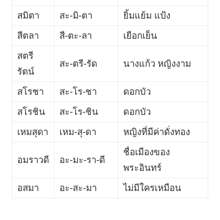
สมิตา
สะ-มิ-ตา
ยิ้มแย้ม แป้ง
สีตลา
สี-ตะ-ลา
เยือกเย็น
สตรี
สะ-ตรี-รัด
นางแก้ว หญิงงาม
รัตน์
สโรชา
สะ-โร-ชา
ดอกบัว
สโรชิน
สะ-โร-ชิน
ดอกบัว
เหมสุดา
เหม-สุ-ดา
หญิงที่มีค่าดั่งทอง
ชื่อเมืองของ
อมราวดี
อะ-มะ-รา-ดี
พระอินทร์
อสมา
อะ-สะ-มา
ไม่มีใครเหมือน