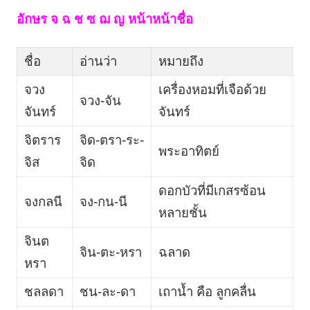
อักษร จ ฉ ช ซ ฌ ญ หน้าหน้าชื่อ
ชื่อ
อ่านว่า
หมายถึง
จวง
เครื่องหอมที่เจือด้วย
จวง-จัน
จันทร์
จันทร์
จิตราร
จิด-ตรา-ระ-
พระอาทิตย์
จิส
จิด
ดอกบัวที่มีเกสรซ้อน
จงกลนี
จง-กน-นี
หลายชั้น
จินต
จิน-ตะ-หรา
ฉลาด
หรา
ชลลดา
ชน-ละ-ดา
เถาน้ำ คือ ลูกคลื่น