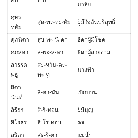
มาลัย
ศุทธ
สุด-ทะ-หะ-ทัย
ผู้มีใจอันบริสุทธิ์
หทัย
ศุภนิตา
สุบ-พะ-นิ-ดา
ธิดาผู้มีโชค
ศุภสุดา
สุ-พะ-สุ-ดา
ธิดาผู้สวยงาม
สวรรค
สะ-หวัน-คะ-
นางฟ้า
พธู
พะ-ทู
สิตา
สิ-ตา-นัน
เบิกบาน
นันท์
สิรีธร
สิ-รี-ทอน
ผู้มีบุญ
สิโรธร
สิ-โร-ทอน
คอ
สริตา
สะ-ริ-ตา
แม่น้ำ