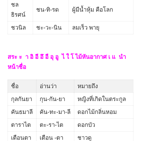
ชล
ชน-ทิ-รด
ผู้มีน้ำหุ้ม คือโลก
ธิรศน์
ชวนิล
ชะ-วะ-นิน
ลมเร็ว พายุ
สระ ะ า อิ อี อึ อื อุ อู ไ ใ โ ไม้หันอากาศ เ แ นำ
หน้าชื่อ
ชื่อ
อ่านว่า
หมายถึง
กุลกันยา
กุน-กัน-ยา
หญิงที่เกิดในตระกูล
คันธมาลี
คัน-ทะ-มา-ลี
ดอกไม้กลิ่นหอม
ตาราไต
ตะ-รา-ไต
ดอกบัว
เตือนตา
เตือน -ตา
ชาวดู