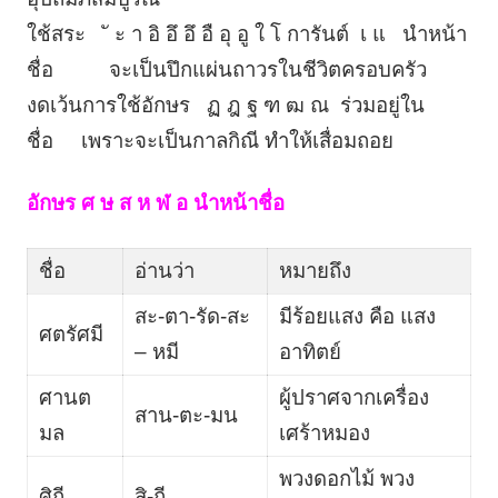
ใช้สระ ั ะ า อิ อึ อึ อื อุ อู ใ โ การันต์ เ แ นำหน้า
ชื่อ จะเป็นปึกแผ่นถาวรในชีวิตครอบครัว
งดเว้นการใช้อักษร ฏ ฎ ฐ ฑ ฒ ณ ร่วมอยู่ใน
ชื่อ เพราะจะเป็นกาลกิณี ทำให้เสื่อมถอย
อักษร ศ ษ ส ห ฬ อ นำหน้าชื่อ
ชื่อ
อ่านว่า
หมายถึง
สะ-ตา-รัด-สะ
มีร้อยแสง คือ แสง
ศตรัศมี
– หมี
อาทิตย์
ศานต
ผู้ปราศจากเครื่อง
สาน-ตะ-มน
มล
เศร้าหมอง
พวงดอกไม้ พวง
ศิถี
สิ-ถี