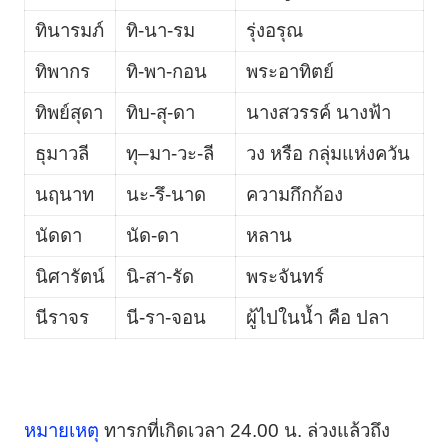
ทินารมภ์
ทิ-นา-รม
รุ่งอรุณ
ทิพากร
ทิ-พา-กอน
พระอาทิตย์
ทิพย์สุดา
ทิบ-สุ-ดา
นางสวรรค์ นางฟ้า
ธุมาวลี
ทุ–มา-วะ-ลี
วง หรือ กลุ่มแห่งควัน
นฤนาท
นะ-รึ-นาด
ความกึกก้อง
นัดดา
นัด-ดา
หลาน
นิศารัตน์
นิ-สา-รัด
พระจันทร์
นีราจร
นี-รา-จอน
ผู้ไปในน้ำ คือ ปลา
หมายเหตุ
ทารกที่เกิดเวลา 24.00 น. ล่วงแล้วถึง