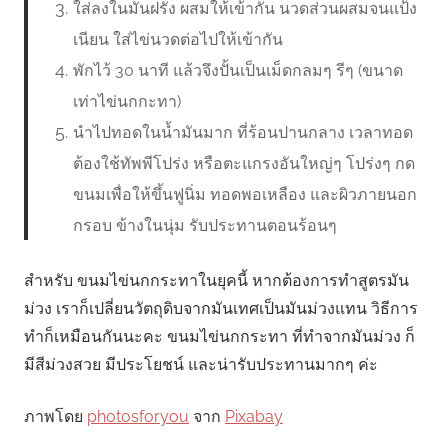
ใส่ลงในมันฝรั่ง ผสมให้เข้ากัน นวดส่วนผสมจนแป้ง
เนียน ใส่ไข่นวดต่อไปให้เข้ากัน
พักไว้ 30 นาที แล้วจึงปั้นเป็นเม็ดกลมๆ รีๆ (ขนาด
เท่าไข่นกกะทา)
นำไปทอดในน้ำมันมาก ที่ร้อนปานกลาง เวลาทอด
ต้องใช้ทัพพีโปร่ง หรือตะแกรงอันใหญ่ๆ โปร่งๆ กด
ขนมเพื่อให้ขึ้นฟูนิ่ม ทอดพอเหลือง และผิวภายนอก
กรอบ ข้างในนุ่ม รับประทานตอนร้อนๆ
สำหรับ ขนมไข่นกกระทาในยุคนี้ หากต้องการทำสูตรมัน
ม่วง เราก็เปลี่ยนวัตถุดิบจากมันเทศเป็นมันม่วงแทน วิธีการ
ทำก็เหมือนกันนะคะ ขนมไข่นกกระทา ที่ทำจากมันม่วง ก็
มีสีม่วงสวย มีประโยชน์ และน่ารับประทานมากๆ ค่ะ
ภาพโดย
photosforyou
จาก
Pixabay