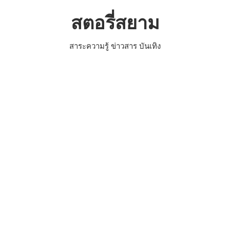
Skip
สตอรี่สยาม
to
content
สาระความรู้ ข่าวสาร บันเทิง