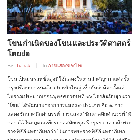
โขน กำเนิดของโขน และประวัติศาสตร์
โดยย่อ
By
Thanaki
In
การแสดงของไทย
โขน เป็นมหรสพชั้นสูงที่ใช้แสดงในงานสำคัญๆมาแต่ครั้ง
กรุงศรีอยุธยาเช่นเดียวกับหนังใหญ่ เชื่อกันว่ามีมาตั้งแต่
โบราณประมาณก่อนพุทธศตวรรษที่ ๑๖ โดยสันนิษฐานว่า
“โขน” ได้พัฒนามาจากการแสดง ๓ ประเภท คือ ๑. การ
แสดงชักนาคดึกดำบรรพ์ การแสดง “ชักนาคดึกดำบรรพ์” มี
กล่าวไว้ในกฎมณเฑียรบาลสมัยกรุงศรีอยุธยา กล่าวถึงพระ
ราชพิธีอินทราภิเษกว่า “ในการพระราชพิธีอินทราภิเษก