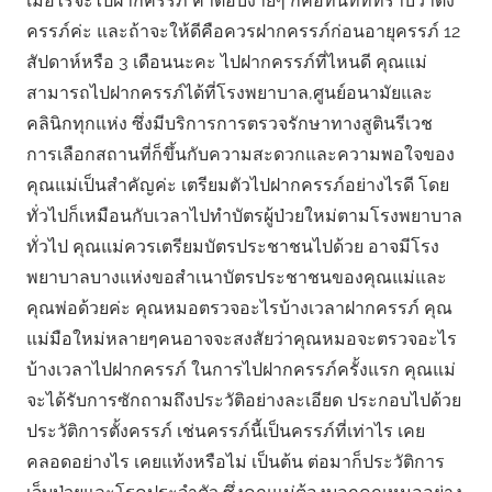
เมื่อไรจะไปฝากครรภ์ คำตอบง่ายๆ ก็คือทันทีที่ทราบว่าตั้ง
ครรภ์ค่ะ และถ้าจะให้ดีคือควรฝากครรภ์ก่อนอายุครรภ์ 12
สัปดาห์หรือ 3 เดือนนะคะ ไปฝากครรภ์ที่ไหนดี คุณแม่
สามารถไปฝากครรภ์ได้ที่โรงพยาบาล,ศูนย์อนามัยและ
คลินิกทุกแห่ง ซึ่งมีบริการการตรวจรักษาทางสูตินรีเวช
การเลือกสถานที่ก็ขึ้นกับความสะดวกและความพอใจของ
คุณแม่เป็นสำคัญค่ะ เตรียมตัวไปฝากครรภ์อย่างไรดี โดย
ทั่วไปก็เหมือนกับเวลาไปทำบัตรผู้ป่วยใหม่ตามโรงพยาบาล
ทั่วไป คุณแม่ควรเตรียมบัตรประชาชนไปด้วย อาจมีโรง
พยาบาลบางแห่งขอสำเนาบัตรประชาชนของคุณแม่และ
คุณพ่อด้วยค่ะ คุณหมอตรวจอะไรบ้างเวลาฝากครรภ์ คุณ
แม่มือใหม่หลายๆคนอาจจะสงสัยว่าคุณหมอจะตรวจอะไร
บ้างเวลาไปฝากครรภ์ ในการไปฝากครรภ์ครั้งแรก คุณแม่
จะได้รับการซักถามถึงประวัติอย่างละเอียด ประกอบไปด้วย
ประวัติการตั้งครรภ์ เช่นครรภ์นี้เป็นครรภ์ที่เท่าไร เคย
คลอดอย่างไร เคยแท้งหรือไม่ เป็นต้น ต่อมาก็ประวัติการ