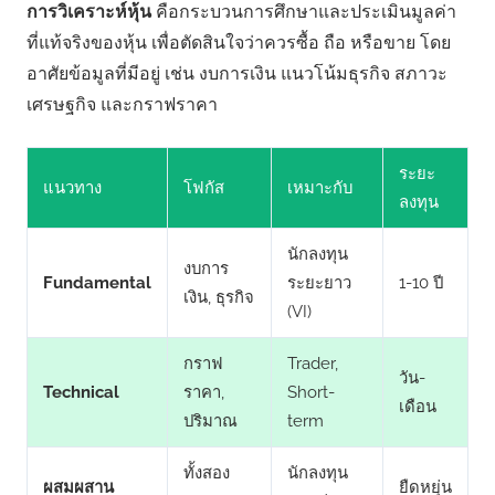
การวิเคราะห์หุ้น
คือกระบวนการศึกษาและประเมินมูลค่า
ที่แท้จริงของหุ้น เพื่อตัดสินใจว่าควรซื้อ ถือ หรือขาย โดย
อาศัยข้อมูลที่มีอยู่ เช่น งบการเงิน แนวโน้มธุรกิจ สภาวะ
เศรษฐกิจ และกราฟราคา
ระยะ
แนวทาง
โฟกัส
เหมาะกับ
ลงทุน
นักลงทุน
งบการ
Fundamental
ระยะยาว
1-10 ปี
เงิน, ธุรกิจ
(VI)
กราฟ
Trader,
วัน-
Technical
ราคา,
Short-
เดือน
ปริมาณ
term
ทั้งสอง
นักลงทุน
ผสมผสาน
ยืดหยุ่น