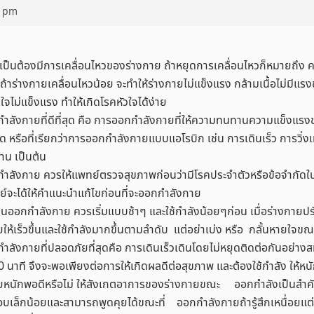
8 pm
เป็นต้องมีการเคลื่อนไหวของร่างกาย ถ้าหยุดการเคลื่อนไหวก็หมายถึง
 ถ้าร่างกายเคลื่อนไหวน้อย จะทำให้ร่างกายไม่แข็งแรง กล้ามเนื้อไม่มีแรงข้
ใจไม่แข็งแรง ทำให้เกิดโรคหัวใจได้ง่าย
ำลังกายที่ดีที่สุด คือ การออกกำลังกายที่ให้ความทนทานความแข็งแร
อด หรือที่เรียกว่าการออกกำลังกายแบบแอโรบิก เช่น การเดินเร็ว การวิ่ง
าน เป็นต้น
ำลังกาย ควรให้แพทย์ตรวจสุขภาพก่อนว่ามีโรคประจำตัวหรือข้อจำกัดใ
ย์จะได้ให้คำแนะนำแก้ไขก่อนที่จะออกกำลังกาย
ต้นออกกำลังกาย ควรเริ่มแบบช้าๆ และใช้กำลังน้อยๆก่อน เมื่อร่างกายป
ให้เร็วขึ้นและใช้กำลังมากขึ้นตามลำดับ แต่อย่าเบ่ง หรือ กลั้นหายใจ
ลังกายที่ปลอดภัยที่สุดคือ การเดินเร็วเดินโดยไม่หยุดติดต่อกันอย่างส
20 นาที จึงจะพอเพียงต่อการให้เกิดผลดีต่อสุขภาพ และต้องใช้กำลัง ให้หน
ยหนักพอดีหรือไม่ ให้สังเกตอาการของร่างกายขณะ ออกกำลังเป็นสำคัญ 
อบเล็กน้อยและสามารถพูดคุยได้ขณะที่ ออกกำลังกายถ้ารู้สึกเหนื่อยแต