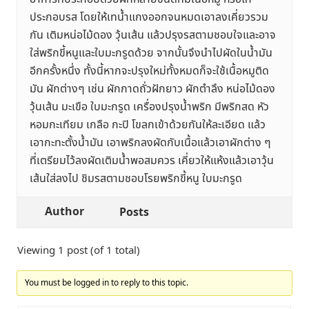
ประกอบรส โดยให้เทน้ำแกงออกจนหมดเอาลงเคี่ยวรวม
กัน เติมหน่อไม้ดอง วุ้นเส้น แล้วปรุงรสตามชอบใจและอาจ
ใส่พริกขี้หนูและใบมะกรูดด้วย จากนั้นจึงนำไปผัดในน้ำมัน
อีกครั้งหนึ่ง ทั้งนี้หากจะปรุงใหม่ทั้งหมดก็จะใช้เนื้อหมูติด
มัน ผักต่างๆ เช่น ผักกาดถั่วฝักยาว ผักตำลึง หน่อไม้ดอง
วุ้นเส้น มะเขือ ใบมะกรูด เครื่องปรุงน้ำพริก มีพริกสด หัว
หอมกะเทียม เกลือ กะปิ โขลกเข้าด้วยกันให้ละเอียด แล้ว
เอากะทะตั้งน้ำมัน เอาพริกลงผัดกับเนื้อแล้วเอาผักต่าง ๆ
ที่เตรียมไว้ลงผัดเติมน้ำพอสมควร เคี่ยวให้แห้งแล้วเอาวุ้น
เส้นใส่ลงไป ชิมรสตามชอบโรยพริกขี้หนู ใบมะกรูด
Author
Posts
Viewing 1 post (of 1 total)
You must be logged in to reply to this topic.