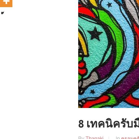
8 เทคนิครับมื
By
Thanaki
In
ครอบคร