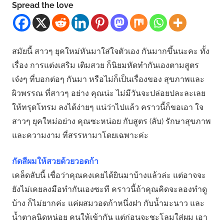
Spread the love
สมัยนี้ สาวๆ ยุคใหม่หันมาใส่ใจตัวเอง กันมากขึ้นนะคะ ทั้ง
เรื่อง การแต่งเสริม เติมสวย ก็นิยมหัดทำกันเองตามสูตร
เจ๋งๆ ที่บอกต่อๆ กันมา หรือไม่ก็เป็นเรื่องของ สุขภาพและ
ผิวพรรณ ที่สาวๆ อย่าง คุณน่ะ ไม่มีวันจะปล่อยปละละเลย
ให้ทรุดโทรม ลงได้ง่ายๆ แน่ว่าไปแล้ว คราวนี้ก็ขอเอา ใจ
สาวๆ ยุคใหม่อย่าง คุณซะหน่อย กับสูตร (ลับ) รักษาสุขภาพ
และความงาม ที่สรรหามาโดยเฉพาะค่ะ
กัดสีผมให้สวยด้วยวอดก้า
เคล็ดลับนี้ เชื่อว่าคุณคงเคยได้ยินมาบ้างแล้วล่ะ แต่อาจจะ
ยังไม่เคยลงมือทำกันเองซะที คราวนี้ถ้าคุณคิดจะลองทำดู
บ้าง ก็ไม่ยากค่ะ แค่ผสมวอดก้าหนึ่งฝา กับน้ำมะนาว และ
น้ำตาลนิดหน่อย คนให้เข้ากัน แต่ก่อนจะชะโลมใส่ผม เอา