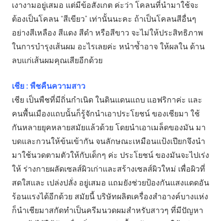
เงางามอยู่เสมอ แต่มีข้อสังเกต ค่ะว่า โคลนที่นำมาใช้จะ
ต้องเป็นโคลน “สีเขียว” เท่านั้นนะคะ ถ้าเป็นโคลนสีอื่นๆ
อย่างสีเหลือง สีแดง สีดำ หรือสีขาว จะไม่ให้ประสิทธิภาพ
ในการบำรุงเส้นผม อะไรเลยค่ะ หนำซ้ำอาจ ให้ผลใน ด้าน
ลบแก่เส้นผมคุณเสียอีกด้วย
เชีย : พืชคืนความสาว
เชีย เป็นพืชที่มีถิ่นกำเนิด ในดินแดนแถบ แอฟริกาค่ะ และ
คนพื้นเมืองแถบนั้นก็รู้จักนำเอาประโยชน์ ของเชียมา ใช้
กันหลายยุคหลายสมัยแล้วด้วย โดยนำเอาเมล็ดของมัน มา
บดและกวนให้ข้นเข้ากัน จนลักษณะเหมือนแป้งเปียกจึงนำ
มาใช้นวดตามตัวให้กับเด็กๆ ค่ะ ประโยชน์ ของมันจะไปเร่ง
ให้ ร่างกายผลัดเซลส์ผิวเก่าและสร้างเซลส์ผิวใหม่ เพื่อผิวที่
สดใสและ เปล่งปลั่ง อยู่เสมอ แถมยังช่วยป้องกันแสงแดดอัน
ร้อนแรงได้อีกด้วย สมัยนี้ บริษัทผลิตเครื่องสำอางค์บางแห่ง
ก็นำเชียมาสกัดทำเป็นครีมนวดผมสำหรับสาวๆ ที่มีปัญหา