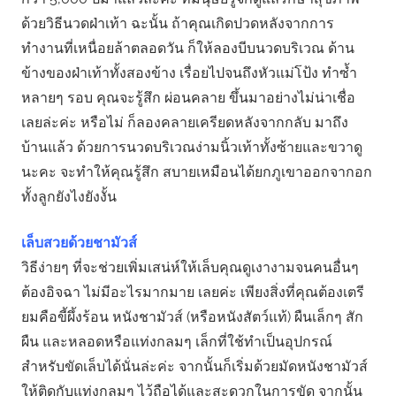
ด้วยวิธีนวดฝ่าเท้า ฉะนั้น ถ้าคุณเกิดปวดหลังจากการ
ทำงานที่เหนื่อยล้าตลอดวัน ก็ให้ลองบีบนวดบริเวณ ด้าน
ข้างของฝ่าเท้าทั้งสองข้าง เรื่อยไปจนถึงหัวแม่โป้ง ทำซ้ำ
หลายๆ รอบ คุณจะรู้สึก ผ่อนคลาย ขึ้นมาอย่างไม่น่าเชื่อ
เลยล่ะค่ะ หรือไม่ ก็ลองคลายเครียดหลังจากกลับ มาถึง
บ้านแล้ว ด้วยการนวดบริเวณง่ามนิ้วเท้าทั้งซ้ายและขวาดู
นะคะ จะทำให้คุณรู้สึก สบายเหมือนได้ยกภูเขาออกจากอก
ทั้งลูกยังไงยังงั้น
เล็บสวยด้วยชามัวส์
วิธีง่ายๆ ที่จะช่วยเพิ่มเสน่ห์ให้เล็บคุณดูเงางามจนคนอื่นๆ
ต้องอิจฉา ไม่มีอะไรมากมาย เลยค่ะ เพียงสิ่งที่คุณต้องเตรี
ยมคือขี้ผึ้งร้อน หนังชามัวส์ (หรือหนังสัตว์แท้) ผืนเล็กๆ สัก
ผืน และหลอดหรือแท่งกลมๆ เล็กที่ใช้ทำเป็นอุปกรณ์
สำหรับขัดเล็บได้นั่นล่ะค่ะ จากนั้นก็เริ่มด้วยมัดหนังชามัวส์
ให้ติดกับแท่งกลมๆ ไว้ถือได้และสะดวกในการขัด จากนั้น