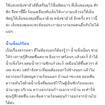
ใช้แท่งหนังชามัวส์ที่เตรียมไว้นั้นขัดเบาๆ ที่เล็บของคุณ สัก
พัก จึงทาขี้ผึ้ง ร้อนเคลือบทับเล็บให้เงางามแล้วรอให้เย็น
ขัดถูให้เล็บของคุณขึ้นเงาด้วย หนังชามัวส์ อีกครั้ง คราวนี้
ล่ะ เล็บของคุณจะสะท้อนประกายเงางามจนคนอื่นรับไม่ได้
แน่ๆ
น้ำแข็งแก้ร้อน
เป็นเรื่องธรรมดา ที่ไม่ต้องบอกก็ต้องรู้ว่า น้ำแข็งเย็นๆ ช่วย
ให้ร่างกายรู้สึกสดชื่นสบาย ยิ่งอากาศร้อนๆ แล้วล่ะก็ ถ้าได้
น้ำแข็งใสๆ ผสมน้ำหวานซักแก้วล่ะก็ เหมือนได้ขึ้นสวรร ค์
เลย ล่ะค่ะ แต่ถ้าจังหวะที่คุณต้องออกไปข้างนอก แล้วไม่
อยากออกไปผจญความร้อนนอก บ้านเอาซะเลย ลองเพิ่ม
ความมั่นใจด้วยน้ำแข็งที่คุณแช่ไว้ในตู้เย็นซักก้อนนะคะ
นำมาลูบ บริเวณ หว่างอกก่อนก้าวออกจากบ้าน จะทำให้
คุณรู้สึกสดชื่น และลืมความร้อนตอนก้าวออกจากบ้านไป
ได้ค่ะ