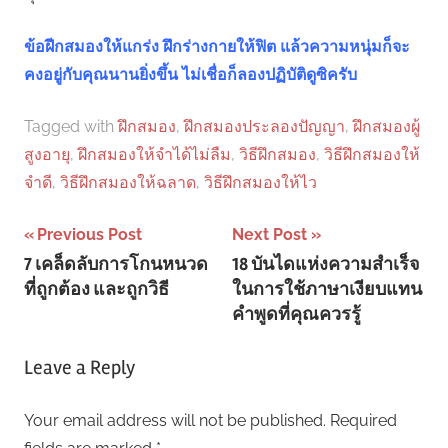
ข้อฝีกสมองให้แกร่ง ฝึกร่างกายให้ฟิต แล้วความหนุ่มก็จะ
คงอยู่กับคุณนานยิ่งขึ้น ไม่เชื่อก็ลองปฏิบัติดูซิครับ
Tagged with
ฝึกสมอง
,
ฝึกสมองประลองปัญญา
,
ฝึกสมองผู้
สูงอายุ
,
ฝึกสมองให้จําได้ไม่ลืม
,
วิธีฝึกสมอง
,
วิธีฝึกสมองให้
จําดี
,
วิธีฝึกสมองให้ฉลาด
,
วิธีฝึกสมองให้ไว
Post
Previous Post
Next Post
7 เคล็ดลับการโกนหนวด
18 บันไดแห่งความสำเร็จ
navigation
ที่ถูกต้อง และถูกวิธี
ในการใช้ภาษาเงียบแทน
คำพูดที่คุณควรรู้
Leave a Reply
Your email address will not be published.
Required