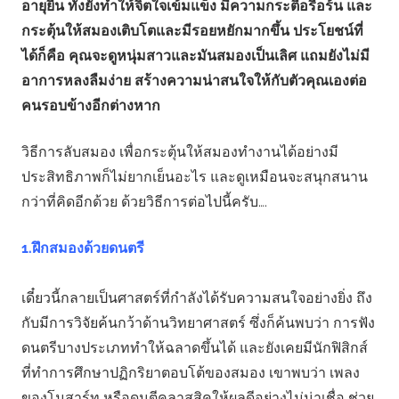
อายุยืน ทั้งยังทำให้จิตใจเข้มแข็ง มีความกระตือรือร้น และ
กระตุ้นให้สมองเติบโตและมีรอยหยักมากขึ้น ประโยชน์ที่
ได้ก็คือ คุณจะดูหนุ่มสาวและมันสมองเป็นเลิศ แถมยังไม่มี
อาการหลงลืมง่าย สร้างความน่าสนใจให้กับตัวคุณเองต่อ
คนรอบข้างอีกต่างหาก
วิธีการลับสมอง เพื่อกระตุ้นให้สมองทำงานได้อย่างมี
ประสิทธิภาพก็ไม่ยากเย็นอะไร และดูเหมือนจะสนุกสนาน
กว่าที่คิดอีกด้วย ด้วยวิธีการต่อไปนี้ครับ….
1.ฝึกสมองด้วยดนตรี
เดี๋ยวนี้กลายเป็นศาสตร์ที่กำลังได้รับความสนใจอย่างยิ่ง ถึง
กับมีการวิจัยค้นกว้าด้านวิทยาศาสตร์ ซึ่งก็ค้นพบว่า การฟัง
ดนตรีบางประเภททำให้ฉลาดขึ้นได้ และยังเคยมีนักฟิสิกส์
ที่ทำการศึกษาปฏิกริยาตอบโต้ของสมอง เขาพบว่า เพลง
ของโมสาร์ท หรือดนตีคลาสสิคให้ผลดีอย่างไม่น่าเชื่อ ช่วย