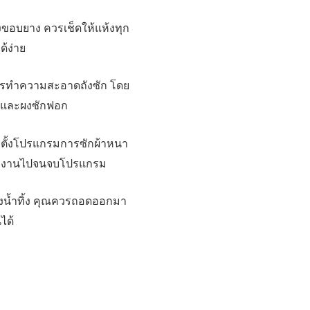
งขอบยาง ควรเช็ดให้แห้งทุก
ด้ง่าย
ีการทำความสะอาดถังซัก โดย
ผ้าและผงซักฟอก
ก ตั้งโปรแกรมการซักผ้าหนา
องทำงานไปจนจบโปรแกรม
องน้ำทิ้ง คุณควรถอดออกมา
ได้