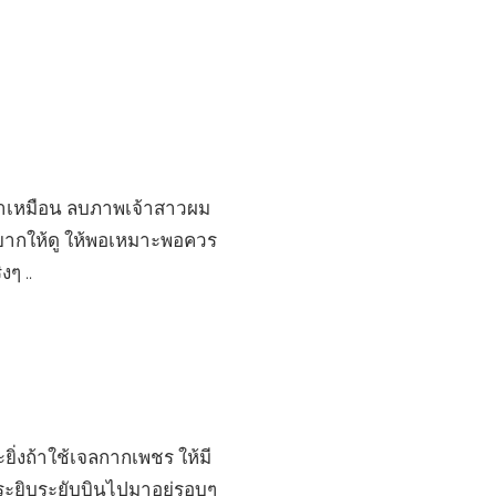
ล้าเหมือน ลบภาพเจ้าสาวผม
อยากให้ดู ให้พอเหมาะพอควร
งๆ ..
ะยิ่งถ้าใช้เจลกากเพชร ให้มี
 ระยิบระยับบินไปมาอยู่รอบๆ