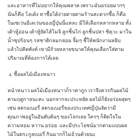
และอาหารที่ไม่อยากให้คุณพลาด เพราะมันอร่อยมากๆ
นั่นก็คือ โอเด้ง หาซื้อได้ง่ายดายตามร้านสะดวกซื้อ ก็คือ
ในเซเว่นอีเลเว่นของญี่ปุ่นนี่แหละ มีให้เลือกหลากหลาย ทั้ง
เต้าหู้อ่อน เต้าหู้ยัดไส้โมจิ ลูกชิ้นไก่ ลูกชิ้นปลา ชิคุวะ มาใน
น้ำซุปร้อนๆ รสชาติกลมกล่อม จิ้มๆ ชี้ให้พนักงานหยิบ
แล้วไปคิดตังค์ เขามีถ้วยหลายขนาดให้คุณเลือกใส่ตาม
ปริมาณที่ต้องการได้เลย
ซื้อผลไม้เมืองหนาว
หน้าหนาว ผลไม้เมืองหนาวก็ราคาถูก เราจึงควรกินผลไม้
ตามฤดูกาลนะคะ นอกจากจะประหยัด ผลไม้ก็ยังอร่อยสุดๆ
เช่น สตรอเบอรี่ สตรอเบอรี่ของประเทศญี่ปุ่นจัดว่ามี
คุณภาพอยู่ในอันดับต้นๆ ของโลกเลย ใครๆ ก็ติดใจใน
ความหอม หวาน อร่อย และมีประโยชน์มากตามแบบผล
ไม้ในตระกูลเบอรี่ กินมากก็ไม่อ้วนด้วยนะ