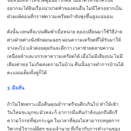
ข้อหนึ่งที่ทำให้ชีวิตคู่ยืนยาวก็คือ ไม่มีใครหรือกครับที่
อยากจะได้ยินเรื่องน่าปวดหัวของคนอื่น ไม่มีใครอยากเป็น
ฝ่ายแพ้ตอนที่กราฟความเครียดกำลังพุ่งขึ้นสูงแน่นอน
ดังนั้น แทนที่จะบ่นพึมพำเบื่อหน่าย ลองเปลี่ยนมาใช้วิธีง่าย
ต่างฝ่ายต่างนั่งพักผ่อนเฉยๆ ผ่อนความเครียดที่ได้รับมาให้
จางลงไป แล้วค่อยคุยกันจะดีกว่า เวลาช่วยคลายความ
เหนื่อยล้าและบรรเทาความเครียดได้ เมื่อไม่มีเสียงบ่น ไม่มี
เสียงด่าทอ ไม่เกิดสงครามในบ้าน คืนนั้นอาจทำการบ้านได้
คะแนนเต็มทั้งคู่ก็ได้
3. มือสั่น
ถ้าไม่ใช่เพราะเมื่อคืนคุณย่ำราตรีจนดึกเกินไป ทำให้เช้า
วันใหม่ขะมุกขะมัวหล่ะก็ อาการมือสั่นกำลังบอกถึงดีกรี
ความโกรธที่พุ่งกระฉูด ในเวลาที่คุณไม่สามารถหยุดการ
วิพากษ์วิจารณ์ผิดๆ ของเจ้านาย ที่เกี่ยวกับการทำงานของ