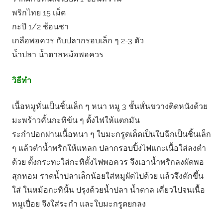
พริกไทย 15 เม็ด
กะปิ 1/2 ช้อนชา
เกลือพอควร กับปลากรอบเล็ก ๆ 2-3 ตัว
น้ำปลา น้ำตาลหม้อพอควร
วิธีทำ
เนื้อหมูหั่นเป็นชิ้นเล็ก ๆ หนา หมู 3 ชั้นหั่นขวางติดหนังด้วย
มะพร้าวคั้นกะทิข้น ๆ ตั้งไฟให้แตกมัน
ระกําปอกฝานเนื้อหนา ๆ ใบมะกรูดเด็ดเป็นใบฉีกเป็นชิ้นเล็ก
ๆ แล้วตําน้ำพริกให้แหลก ปลากรอบปิ้งไฟแกะเนื้อใส่ลงตํา
ด้วย ตั้งกระทะใส่กะทิตั้งไฟพอควร จึงเอาน้ำพริกลงผัดพอ
สุกหอม ราดน้ำปลาเล็กน้อยใส่หมูผัดไปด้วย แล้วจึงตักขึ้น
ใส่ ในหม้อกะทินั้น ปรุงด้วยน้ำปลา น้ำตาล เคี่ยวไปจนเนื้อ
หมูเปื่อย จึงใส่ระกํา และใบมะกรูดยกลง