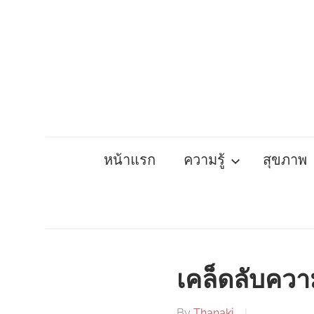
Skip
to
content
หน้าแรก
ความรู้
สุขภาพ
เคล็ดลับคว
By
Thanaki