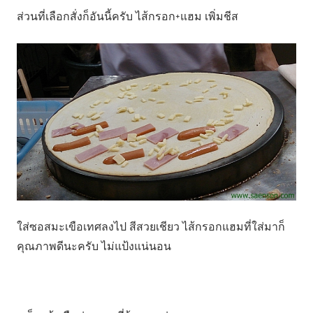
ส่วนที่เลือกสั่งก็อันนี้ครับ ไส้กรอก+แฮม เพิ่มชีส
ใส่ซอสมะเขือเทศลงไป สีสวยเชียว ไส้กรอกแฮมที่ใส่มาก็
คุณภาพดีนะครับ ไม่แป้งแน่นอน