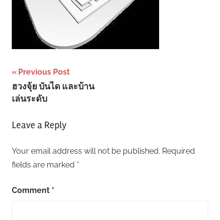
Post
Previous Post
ฮวงจุ้ย บันได และบ้าน
navigation
เล่นระดับ
Leave a Reply
Your email address will not be published.
Required
fields are marked
*
Comment
*