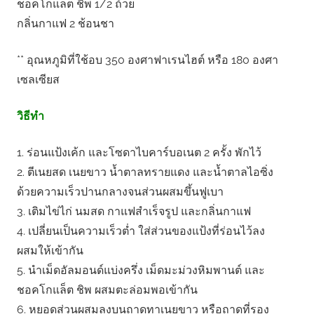
ชอคโกแล็ต ชิพ 1/2 ถ้วย
กลิ่นกาแฟ 2 ช้อนชา
** อุณหภูมิที่ใช้อบ 350 องศาฟาเรนไฮต์ หรือ 180 องศา
เซลเซียส
วิธีทำ
1. ร่อนแป้งเค้ก และโซดาไบคาร์บอเนต 2 ครั้ง พักไว้
2. ตีเนยสด เนยขาว น้ำตาลทรายแดง และน้ำตาลไอซิ่ง
ด้วยความเร็วปานกลางจนส่วนผสมขึ้นฟูเบา
3. เติมไข่ไก่ นมสด กาแฟสำเร็จรูป และกลิ่นกาแฟ
4. เปลี่ยนเป็นความเร็วต่ำ ใส่ส่วนของแป้งที่ร่อนไว้ลง
ผสมให้เข้ากัน
5. นำเม็ดอัลมอนด์แบ่งครึ่ง เม็ดมะม่วงหิมพานต์ และ
ชอคโกแล็ต ชิพ ผสมตะล่อมพอเข้ากัน
6. หยอดส่วนผสมลงบนถาดทาเนยขาว หรือถาดที่รอง