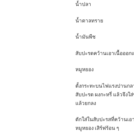
น้ำปลา
น้ำตาลทราย
น้ำมันพืช
สับปะรดคว้านเอาเนื้อออกแ
หมูหยอง
ตั้งกระทะบนไฟแรงปานกลาง 
สับปะรด ผงกะหรี่ แล้วจึงใ
แล้วยกลง
ตักใส่ในสับปะรสที่คว้านเ
หมูหยอง เสิร์ฟร้อน ๆ