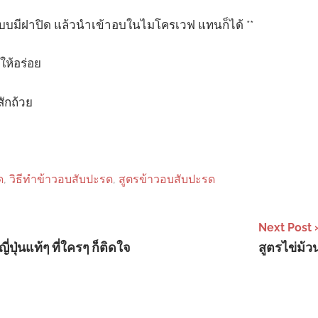
บบมีฝาปิด แล้วนำเข้าอบในไมโครเวฟ แทนก็ได้ **
ห้อร่อย
สักถ้วย
ด
,
วิธีทําข้าวอบสับปะรด
,
สูตรข้าวอบสับปะรด
Next Post
่ปุ่นแท้ๆ ที่ใครๆ ก็ติดใจ
สูตรไข่ม้วน