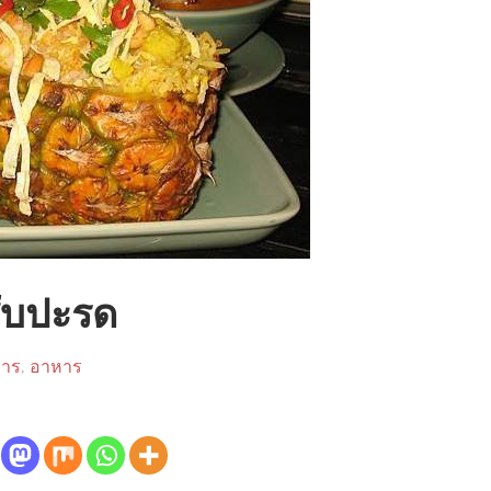
สับปะรด
หาร
,
อาหาร