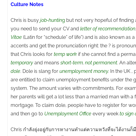
Culture Notes
Chris is busy
job-huntin
g
but not very hopeful of finding
you need to send your CV and
letter of recommendation
Vitae
(Latin for “schedule” of life”) and is also known as a
accents and get the pronunciation right: the ? is pronoun
that Chris looks for
temp work
if she cannot find a perma
temporary
and means
short-term
,
not permanent
. An alte
dole
. Dole is slang for
unemployment money
.
In the UK ,
are entitled to claim unemployment benefits under the
system. The amount varies with commitments. For examp
her parents will get a lot less than a married man with a
mortgage. To claim dole, people have to register for w
and then go to
Unemployment Office
every week
to sign 
Chris กำลังยุ่งอยู่กับการหางานทำแต่ความหวังที่จะได้งานก็