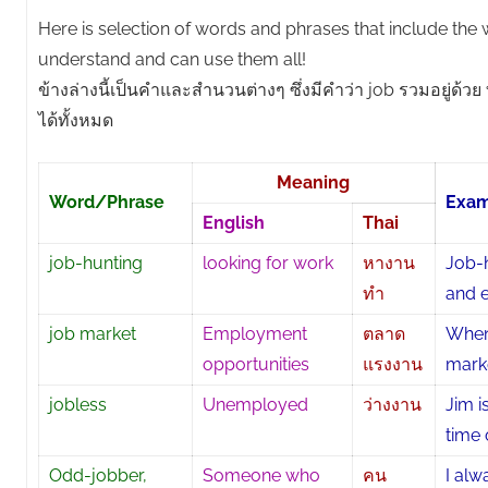
Here is selection of words and phrases that include the
understand and can use them all!
ข้างล่างนี้เป็นคำและสำนวนต่างๆ ซึ่งมีคำว่า job รวมอยู่ด้ว
ได้ทั้งหมด
Meaning
Word/Phrase
Exa
English
Thai
job-hunting
looking for work
หางาน
Job-h
ทำ
and 
job market
Employment
ตลาด
When
opportunities
แรงงาน
marke
jobless
Unemployed
ว่างงาน
Jim i
time 
Odd-jobber,
Someone who
คน
I alw