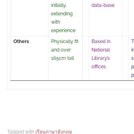
initially,
data-base.
extending
with
experience
Others
Physically fit
Based in
T
and over
National
i
165cm tall
Library’s
s
offices
p
p
Tagged with
เรียนภาษาอังกฤษ