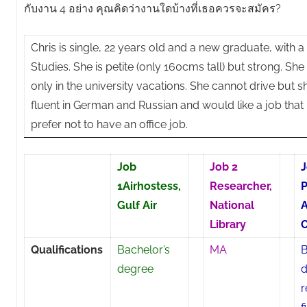
กับงาน 4 อย่าง คุณคิดว่างานใดบ้างที่เธอควรจะสมัคร?
Chris is single, 22 years old and a new graduate, with a
Studies. She is petite (only 160cms tall) but strong. S
only in the university vacations. She cannot drive but sh
fluent in German and Russian and would like a job that
prefer not to have an office job.
Job
Job 2
J
1Airhostess,
Researcher,
P
Gulf Air
National
A
Library
Qualifications
Bachelor’s
MA
B
degree
d
r