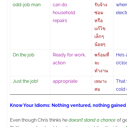
odd-job man
can do
รับจ้าง
when 
household
ซ่อม
elect
repairs
หรือ
แก้ไข
เล็กๆ
น้อยๆ
On the job
Ready for work,
พร้อมที่
He’s 
action
จะ
o’clo
ทำงาน
Just the job!
appropriate
เหมาะ
That 
สม
cold 
Know Your Idioms: Nothing ventured, nothing gained
Even though Chris thinks he
doesn’t stand a chance
of ge