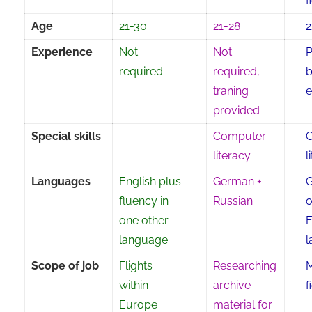
f
Age
21-30
21-28
2
Experience
Not
Not
P
required
required,
b
traning
e
provided
Special skills
–
Computer
literacy
l
Languages
English plus
German +
G
fluency in
Russian
o
one other
language
l
Scope of job
Flights
Researching
M
within
archive
f
Europe
material for