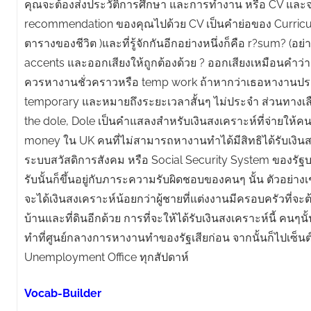
คุณจะต้องส่งประวัติการศึกษา และการทำงาน หรือ CV และจด
recommendation ของคุณไปด้วย CV เป็นคำย่อของ Curricul
ตารางของชีวิต )และที่รู้จักกันอีกอย่างหนึ่งก็คือ r?sum? (อย
accents และออกเสียงให้ถูกต้องด้วย ? ออกเสียงเหมือนคำว่า 
ควรหางานชั่วคราวหรือ temp work ถ้าหากว่าเธอหางานปร
temporary และหมายถึงระยะเวลาสั้นๆ ไม่ประจำ ส่วนทางเลือ
the dole, Dole เป็นคำแสลงสำหรับเงินสงเคราะห์ที่จ่ายให้
money ใน UK คนที่ไม่สามารถหางานทำได้มีสิทธิได้รับเงินส
ระบบสวัสดิการสังคม หรือ Social Security System ของรัฐบ
รับนั้นก็ขึ้นอยู่กับภาระความรับผิดชอบของคนๆ นั้น ตัวอย่างเช
จะได้เงินสงเคราะห์น้อยกว่าผู้ชายที่แต่งงานมีครอบครัวที่จะ
บ้านและที่ดินอีกด้วย การที่จะให้ได้รับเงินสงเคราะห์นี้ คนๆ
ทำที่ศูนย์กลางการหางานทำของรัฐเสียก่อน จากนั้นก็ไปเซ็นต์ช
Unemployment Office ทุกสัปดาห์
Vocab-Builder