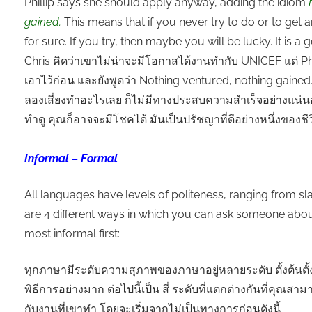
Phillip says she should apply anyway, adding the idiom
gained.
This means that if you never try to do or to get 
for sure. If you try, then maybe you will be lucky. It is a 
Chris คิดว่าเขาไม่น่าจะมีโอกาสได้งานทำกับ UNICEF แต่ Phi
เอาไว้ก่อน และยังพูดว่า Nothing ventured, nothing gained
ลองเสี่ยงทำอะไรเลย ก็ไม่มีทางประสบความสำเร็จอย่างแน่
ทำดู คุณก็อาจจะมีโชคได้ มันเป็นปรัชญาที่ดีอย่างหนึ่งของชีว
Informal – Formal
All languages have levels of politeness, ranging from sl
are 4 different ways in which you can ask someone about 
most informal first:
ทุกภาษามีระดับความสุภาพของภาษาอยู่หลายระดับ ตั้งต้นตั้
พิธีการอย่างมาก ต่อไปนี้เป็น สี่ ระดับที่แตกต่างกันที่คุณสา
กับงานที่เขาทำ โดยจะเริ่มจากไม่เป็นทางการก่อนดังนี้