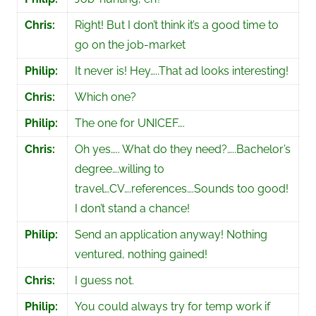
Chris:
Right! But I don’t think it’s a good time to
go on the job-market
Philip:
It never is! Hey…..That ad looks interesting!
Chris:
Which one?
Philip:
The one for UNICEF….
Chris:
Oh yes….. What do they need?…..Bachelor’s
degree….willing to
travel…CV….references….Sounds too good!
I don’t stand a chance!
Philip:
Send an application anyway! Nothing
ventured, nothing gained!
Chris:
I guess not.
Philip:
You could always try for temp work if