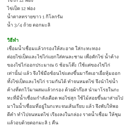
ไข่ไก่ 12 ฟอง
ไข่เป็ด 12 ฟอง
น้ำตาลทรายขาว 1 กิโลกรัม
น้ำ 3/4 ถ้วย ดอกมะลิ
วิธีทํา
เชื่อมน้ำเชื่อมแล้วกรองให้สะอาด ใส่กะทะทอง
ต่อยไข่เป็ดและไข่ไก่แยกใส่คนละชาม เพื่อตักไข่ น้ำค้าง
ของไข่ไก่ออกประมาณ 6 ช้อนโต๊ะ (ใช้แต่ของไข่ไก่
เท่านั้น) แล้ว จึงใช้มือซ้อนไข่แดงขึ้นมารีดเอาเยื่อหุ้มออก
ทั้งไข่เป็ดและไข่ไก่ รวมกันได้ ทําจนหมดไข่ จึงนําไข่น้ำ
ค้างที่ตกไว้มาผสมแล้วกรอง ด้วยผ้าก๊อส นํามาโรยในกะ
ทะที่มีน้ำเชื่อมกําลังเดือด พอไข่สุก ใช้ไม้สอยขึ้นมาส่ายไป
มาในน้ำเชื่อมที่อยู่ในกะทะจนเส้นเรียบ แล้ว จึงพับให้พอ
ดีคํา ทําไปจนหมดไข่ เรียงลงในกล่อง ราดน้ำเชื่อม ให้ชุม
แล้วอบด้วยดอกมะลิ 1 คืน