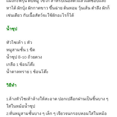
แมงกะพรุน ตับหมู ไข่ไก่ สำหรับเนื้อสัตว์แล้วแต่ชอบและ
หาได้ ผักบุ้ง ผักกาดขาว ขึ้นฉ่าย ต้นหอม วุ้นเส้น ตำลึง ผักก็
เช่นเดียว กับเนื้อสัตว์จะใช้ผักอะไรก็ได้
น้ำซุป
หัวไชเท้า 1 หัว
หมูสามชั้น 1 ขีด
น้ำซุป 8-10 ถ้วยตวง
เกลือ 1 ช้อนโต๊ะ
น้ำตาลทราย 1 ช้อนโต๊ะ
วิธีทำ
1.ล้างหัวไชเท้าล้างให้สะอาด ปอกเปลือกฝานเป็นชิ้นบาง ๆ
ใส่ในหม้อน้ำซุป
2.หั่นหมูสามชั้นบาง ๆ เล็ก ๆ เจียวจนกรอบหอมใส่ในหม้อ