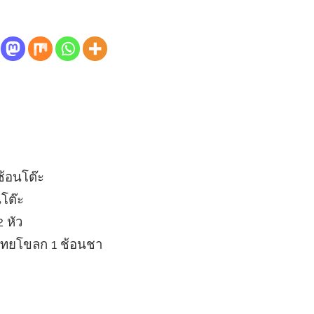
ช้อนโต๊ะ
โต๊ะ
2 หัว
กไทยโขลก 1 ช้อนชา