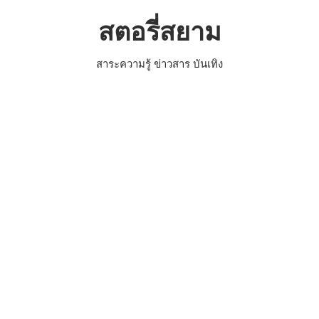
Skip
สตอรี่สยาม
to
content
สาระความรู้ ข่าวสาร บันเทิง