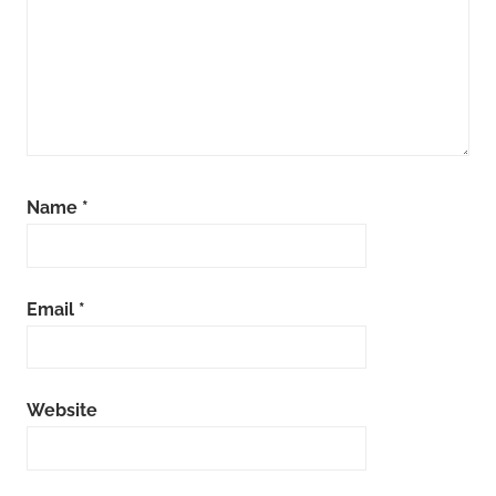
Name
*
Email
*
Website