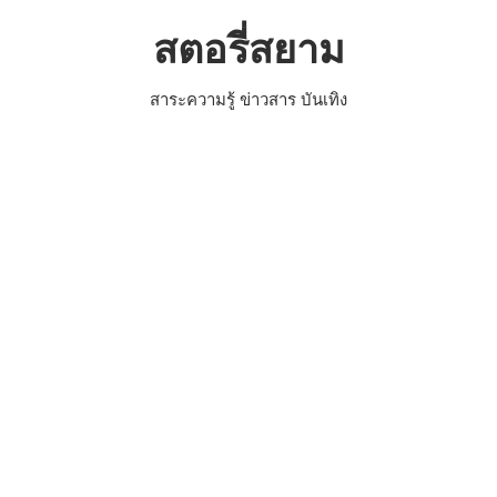
Skip
สตอรี่สยาม
to
content
สาระความรู้ ข่าวสาร บันเทิง