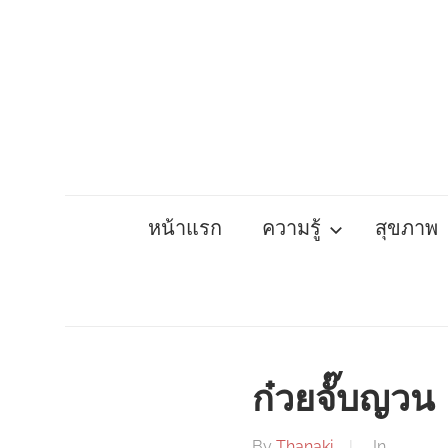
Skip
to
content
หน้าแรก
ความรู้
สุขภาพ
ก๋วยจั๊บญวน
By
Thanaki
In