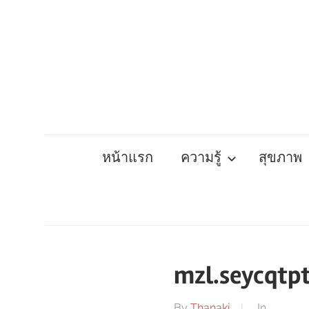
Skip
to
content
หน้าแรก
ความรู้
สุขภาพ
mzl.seycqtpt
By
Thanaki
In