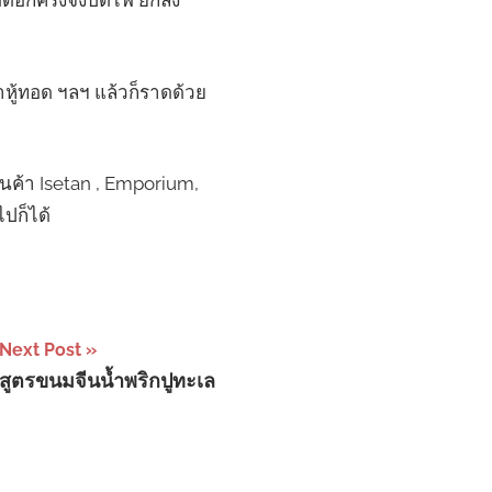
อดอีกครั้งจึงปิดไฟ ยกลง
ต้าหู้ทอด ฯลฯ แล้วก็ราดด้วย
สินค้า Isetan , Emporium,
ปก็ได้
Next Post
สูตรขนมจีนน้ำพริกปูทะเล