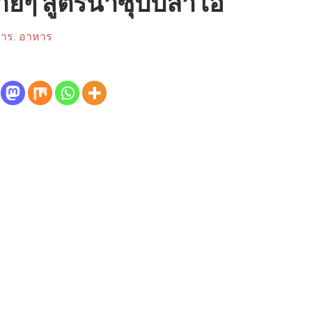
่ายๆ สูตรน้ำซุปปลาโอ
หาร
,
อาหาร