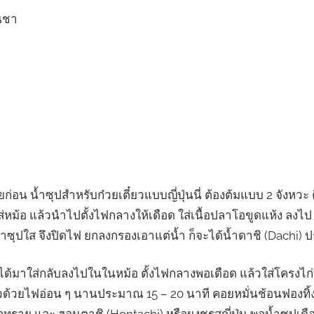
อนชา
ยก่อน น้ำซุปสำหรับก๋วยเตี๋ยวแบบญี่ปุ่นนี่ ต้องต้มแบบ 2 จังหว
ส่หม้อ แล้วนำไปตั้งไฟกลางให้เดือด ใส่เนื้อปลาโอขูดแห้ง ลงไป 
ำซุปใส จึงปิดไฟ ยกลงกรองเอาแต่น้ำ ก็จะได้น้ำดาชิ (Dachi) 
ี่ได้มาใส่กลับลงไปในในหม้อ ตั้งไฟกลางพอเดือด แล้วใส่โครงไ
่ยวด้วยไฟอ่อน ๆ นานประมาณ 15 – 20 นาที คอยหมั่นช้อนฟองทิ้