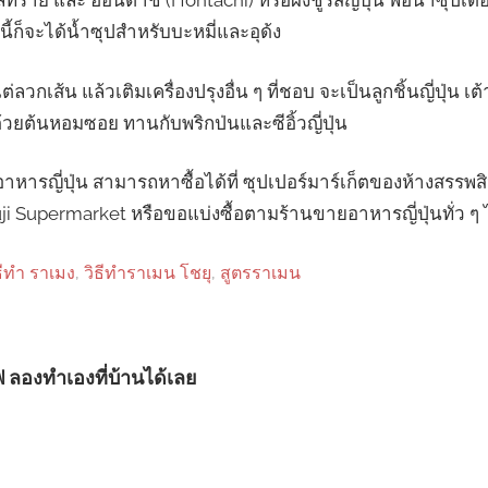
้ำตาลทราย และ ฮอนตาชิ (Hontachi) หรือผงชูรสญี่ปุ่น พอน้ำซุปเดื
นี้ก็จะได้น้ำซุปสำหรับบะหมี่และอุด้ง
วกเส้น แล้วเติมเครื่องปรุงอื่น ๆ ที่ชอบ จะเป็นลูกชิ้นญี่ปุ่น เ
ด้วยต้นหอมซอย ทานกับพริกป่นและซีอิ้วญี่ปุ่น
อาหารญี่ปุ่น สามารถหาซื้อได้ที่ ซุปเปอร์มาร์เก็ตของห้างสรรพ
i Supermarket หรือขอแบ่งซื้อตามร้านขายอาหารญี่ปุ่นทั่ว ๆ ไ
ธีทํา ราเมง
,
วิธีทําราเมน โชยุ
,
สูตรราเมน
วฟ ลองทำเองที่บ้านได้เลย