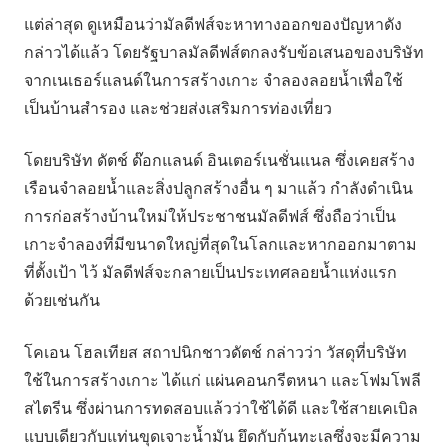
แต่ล่าสุด ดูเหมือนว่ามัลดีฟส์จะหาทางออกของปัญหาดัง
กล่าวได้แล้ว โดยรัฐบาลมัลดีฟส์ตกลงรับข้อเสนอของบริษัท
จากเนเธอร์แลนด์ในการสร้างเกาะ จำลองลอยน้ำเพื่อใช้
เป็นบ้านสำรอง และช่วยส่งเสริมการท่องเที่ยว
โดยบริษัท ดัตช์ ด๊อกแลนด์ อินเตอร์เนชั่นแนล ซึ่งเคยสร้าง
เรือนจำลอยน้ำและสิ่งปลูกสร้างอื่น ๆ มาแล้ว กำลังดำเนิน
การก่อสร้างบ้านใหม่ให้ประชาชนมัลดีฟส์ ซึ่งถือว่าเป็น
เกาะจำลองที่มีขนาดใหญ่ที่สุดในโลกและหากออกมาตาม
ที่ตั้งเป้า ไว้ มัลดีฟส์จะกลายเป็นประเทศลอยน้ำแห่งแรก
ด้วยเช่นกัน
โคเอน โฮลเทียส สถาปนิกชาวดัตช์ กล่าวว่า วัสดุที่บริษัท
ใช้ในการสร้างเกาะ ได้แก่ แผ่นคอนกรีตหนา และโฟมโพลี
สไตรีน ซึ่งผ่านการทดสอบแล้วว่าใช้ได้ดี และใช้สายเคเบิล
แบบเดียวกับแท่นขุดเจาะน้ำมัน ยึดกับก้นทะเลซึ่งจะมีความ