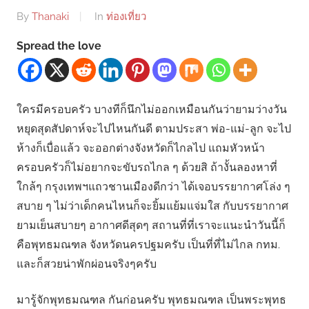
By
Thanaki
In
ท่องเที่ยว
Spread the love
ใครมีครอบครัว บางทีก็นึกไม่ออกเหมือนกันว่ายามว่างวัน
หยุดสุดสัปดาห์จะไปไหนกันดี ตามประสา พ่อ-แม่-ลูก จะไป
ห้างก็เบื่อแล้ว จะออกต่างจังหวัดก็ไกลไป แถมหัวหน้า
ครอบครัวก็ไม่อยากจะขับรถไกล ๆ ด้วยสิ ถ้างั้นลองหาที่
ใกล้ๆ กรุงเทพฯแถวชานเมืองดีกว่า ได้เจอบรรยากาศโล่ง ๆ
สบาย ๆ ไม่ว่าเด็กคนไหนก็จะยิ้มแย้มแจ่มใส กับบรรยากาศ
ยามเย็นสบายๆ อากาศดีสุดๆ สถานที่ที่เราจะแนะนำวันนี้ก็
คือพุทธมณฑล จังหวัดนครปฐมครับ เป็นที่ที่ไม่ไกล กทม.
และก็สวยน่าพักผ่อนจริงๆครับ
มารู้จักพุทธมณฑล กันก่อนครับ พุทธมณฑล เป็นพระพุทธ