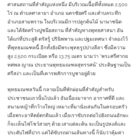
ศาสนสถานที่สำคัญแห่งหนึ่ง มีบริเวณเนื้อที่ทั้งหมด 2,500
ไร่ ณ ตำบลศาลายา อำเภอ นครชัยศรี และตำบลระทึก
อำเภอสามพราน ในบริเวณมีการปลูกต้นไม้ นานาชนิด
และได้จัดสร้างปูชนียสถาน ที่สำคัญทางพุทธศาสนา อัน
ได้แก่ที่ประสูติ ตรัสรู้ ปรินิพพาน และปฐมเทศนา จำลองไว้
ที่พุทธมณฑลนี้ อีกทั้งยังมีพระพุทธรูปปางลีลา ซึ่งมีความ
สูง 2,500 กระเบียด หรือ 13.75 เมตร นามว่า “พระศรีศากย
ทศพล ญาณ ประธานพุทธมณฑลสุทรรศน์” ประดิษฐานเป็น
ศรีสง่า และเป็นที่เคารพสักการบูชาอยู่ด้วย
พุทธมณฑลวันนี้ กลายเป็นที่พักผ่อนที่สำคัญสำหรับ
ประชาชนแถวนั้นไปแล้ว อันเนื่องมาจาก อากาศที่ดี และ
สนามหญ้าที่กว้างใหญ่ เหมาะที่มานั่งเล่นกันในครอบครัว
เมื่อพระอาทิตย์ตกดินแล้ว เมื่อเราขับรถต่อไปยังถนนอักษะ
ก็จะเห็นไฟโชว์สวยๆ ด้วย เสาแต่ละต้น จะเป็นรูปหงส์และ
ประดับไฟที่ปาก แค่ได้ขับรถผ่านเส้นทางนี้ ก็นับว่าคุ้มค่า