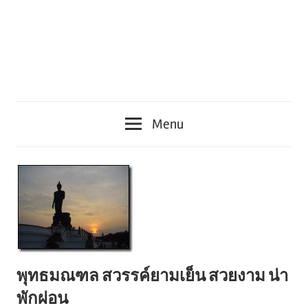
Menu
พุทธมณฑล สวรรค์ยามเย็น สวยงาม น่า
พักผ่อน