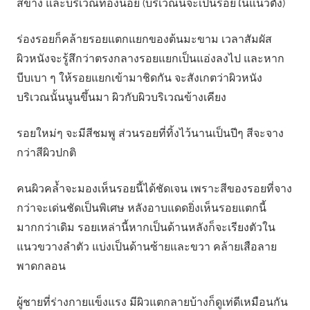
สีข้าง และบริเวณท้องน้อย (บริเวณนี้จะเป็นรอยในแนวตั้ง)
ร่องรอยก็คล้ายรอยแตกแยกของต้นมะขาม เวลาสัมผัส
ผิวหนังจะรู้สึกว่าตรงกลางรอยแยกเป็นแอ่งลงไป และหาก
บีบเบา ๆ ให้รอยแยกเข้ามาชิดกัน จะสังเกตว่าผิวหนัง
บริเวณนั้นนูนขึ้นมา ผิวกับผิวบริเวณข้างเคียง
รอยใหม่ๆ จะมีสีชมพู ส่วนรอยที่ทิ้งไว้นานเป็นปีๆ สีจะจาง
กว่าสีผิวปกติ
คนผิวคล้ำจะมองเห็นรอยนี้ได้ชัดเจน เพราะสีของรอยที่จาง
กว่าจะเด่นชัดเป็นพิเศษ หลังอาบแดดยิ่งเห็นรอยแตกนี้
มากกว่าเดิม รอยเหล่านี้หากเป็นด้านหลังก็จะเรียงตัวใน
แนวขวางลำตัว แบ่งเป็นด้านซ้ายและขวา คล้ายเสือลาย
พาดกลอน
ผู้ชายที่ร่างกายแข็งแรง มีผิวแตกลายบ้างก็ดูเท่ดีเหมือนกัน