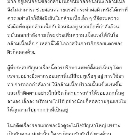
มาก อยู่เหนือชั้นของกล้ามเนื้อขึ้นมาอีกชั้นหนึ่ง กล้ามเนื้อ
จึงไม่สามารถช่วยผ่อนคลายแรงที่กระทำต่อผิวหนังได้เท่าที่
ควร อย่างไรก็ดียังมีเส้นใยกล้ามเนื้อเล็ก ๆ ที่ยึดระหว่าง
พังผืดที่คลุมกล้ามเนื้อกับผิวหนังอยู่ หากเด็กที่กำลังอ้วน
หมั่นออกกำลังกาย ก็จะช่วยเพิ่มความแข็งแรงให้กับใย
กล้ามเนื้อเล็ก ๆ เหล่านี้ได้ โอกาสในการเกิดรอยแตกของ
ผิวก็ลดลงด้วย
ผู้ที่ประสบปัญหาเรื่องนี้ควรปรึกษาแพทย์ตั้งแต่เนิ่นๆ โดย
เฉพาะอย่างยิ่งหากรอยแตกนั้นมีสีชมพูเรื่อๆ อยู่ การใช้ยา
ทา การออกกำลังกายให้กล้ามเนื้อบริเวณนั้นแข็งแรงขึ้น
และเฝ้าติดตามอย่างใกล้ชิด ก็สามารถทำให้รอยแตกนั้นดู
จางลง เล็กลง หรือหายไปได้ อย่างน้อยก็ลดความรุนแรงไม่
ให้ลุกลามไปมากกว่าที่เป็นอยู่
ในอดีตเรื่องรอยแยกของผิวดูจะไม่ใช่ปัญหาใหญ่ เพราะ
เป็นกับคุณแม่เท่านั้น ใครๆ ก็ยอมรับกันได้ ทางด้าน