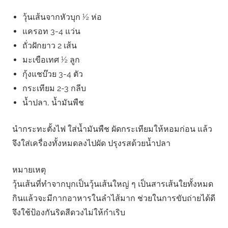
วุ้นเส้นจากหัวบุก ½ ห่อ
แครอท 3-4 แว่น
ถั่วฝักยาว 2 เส้น
มะเขือเทศ ½ ลูก
กุ้งแชบ๊วย 3-4 ตัว
กระเทียม 2-3 กลีบ
น้ำปลา, น้ำมันพืช
นำกระทะตั้งไฟ ใส่น้ำมันพืช ผัดกระเทียมให้หอมก่อน แล้ว
จึงใส่เครื่องทั้งหมดลงไปผัด ปรุงรสด้วยน้ำปลา
หมายเหตุ
วุ้นเส้นที่ทำจากบุกเป็นวุ้นเส้นใหญ่ ๆ เป็นสารเส้นใยทั้งหมด
กินแล้วจะมีกากอาหารในลำไส้มาก ช่วยในการขับถ่ายได้ดี
จึงใช้ป้องกันริดสีดวงไม่ให้กำเริบ