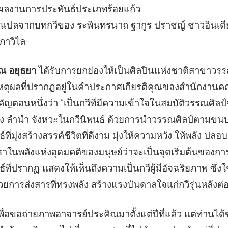
็นผลงานการประพันธ์ประเภทร้อยแก้ว
รแปลจากบทกวีของ ระพินทรนาถ ฐากูร ปราชญ์ ชาวอินเดีย 
ภาวิไล
ณ อยุธยา
ได้รับการยกย่องให้เป็นศิลปินแห่งชาติสาขาวรรณศิ
เหตุผลที่ปรากฏอยู่ในคำประกาศเกียรติคุณของสำนักงา
คัญตอนหนึ่งว่า “เป็นกวีที่มีความเข้าใจในสมบัติวรรณศิลป
ง ลำนำ จังหวะในกวีนิพนธ์ ด้วยการนำวรรณศิลป์ตามขนบน
์ที่มุ่งสร้างสรรค์ชีวิตที่ดีงาม มุ่งให้ความหวัง ให้พลัง ปลอ
รัทธาในพลังแห่งอุดมคติของมนุษย์ว่าจะเป็นจุดเริ่มต้นของก
ที่ปรากฏ แสดงให้เห็นถึงความเป็นกวีผู้มีอัจฉริยภาพ ซึ่งใช
ยการส่งสารที่ทรงพลัง สร้างแรงบันดาลใจแก่กวีรุ่นหลังต่
ื่อขอถ่ายภาพอาจารย์ประคิณมาตั้งแต่ปีที่แล้ว แต่ท่านได