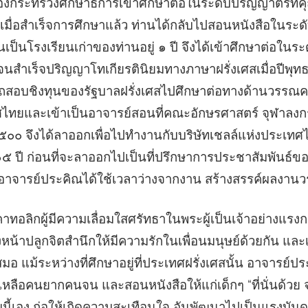
องกระทรวงศึกษาธิการเข้าศึกษาต่อในระดับปริญญาตรีที่ค
เมื่อสำเร็จการศึกษาแล้ว ท่านได้กลับไปสอนหนังสือในระดั
็นโรงเรียนเก่าของท่านอยู่ ๑ ปี จึงได้เข้าศึกษาต่อในระ
นสำเร็จปริญญาโทเกียรตินิยมทางภาษาฝรั่งเศสเมื่อปีพุ
สอบชิงทุนของรัฐบาลฝรั่งเศสไปศึกษาต่อทางด้านวรรณคดี
ทศไทยและเข้าเป็นอาจารย์สอนที่คณะอักษรศาสตร์ จุฬาลง
ช ๒๕๐๐ จึงได้ลาออกเพื่อไปทำงานกับบริษัทเชลล์แห่งประ
๑๕ ปี ก่อนที่จะลาออกไปเป็นที่ปรึกษาการประชาสัมพันธ์
อาจารย์ประคิณได้ใช้เวลาว่างจากงาน สร้างสรรค์ผลงาน
าทอลิกผู้มีความเลื่อมใสศรัทธาในพระผู้เป็นเจ้าอย่างแรง
งหน้าปลูกจิตสำนึกให้มีความรักในเพื่อนมนุษย์ด้วยกัน แล
ยู่เสมอ แม้ระหว่างที่ศึกษาอยู่ที่ประเทศฝรั่งเศสนั้น อาจารย์
หลือคนยากคนจน และสอนหนังสือให้แก่เด็กๆ “ที่นั่นด้วย จา
นี้เอง ก่อให้เกิดความสะเทือนใจ อันพัฒนาไปเป็นแรงบันด