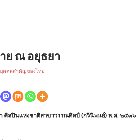
าย ณ อยุธยา
บุคคลสำคัญของไทย
 ศิลปินแห่งชาติสาขาวรรณศิลป์ (กวีนิพนธ์) พ.ศ. ๒๕๓๖