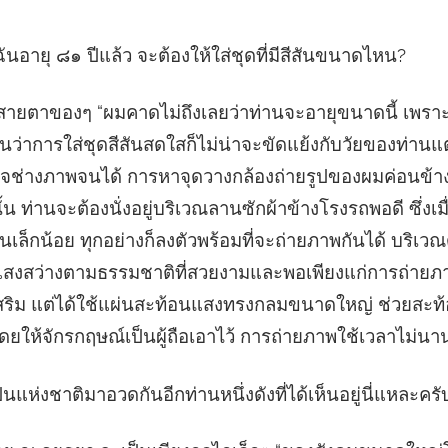
ันอายุ ๘๑ ปีแล้ว จะต้องให้ใส่ชุดที่มีสีสันขนาดไหน?
สายตาของๆ “ผมคาดไม่ถึงเลยว่าท่านจะอายุขนาดนี้ เพราะ
็นว่าการใส่ชุดสีสันสดใสก็ไม่น่าจะขัดแย้งกับวัยของท่าน
ใจช่างภาพจนได้ การหาจุดวางกล้องถ่ายรูปของผมค่อนข้างจะ
ดนั้น ท่านจะต้องนั่งอยู่บริเวณลานซักผ้าข้างโรงรถพอดี ซึ่ง
้นเล็กน้อย ทุกอย่างก็ลงตัวพร้อมที่จะถ่ายภาพกันได้ บริเวณด
มีแสงสว่างตามธรรมชาติที่สวยงามและพอเพียงแก่การถ่ายภาพ
ริม แต่ได้ใช้แผ่นสะท้อนแสงทรงกลมขนาดใหญ่ ช่วยสะท้อ
ยให้จักรกฤษณ์เป็นผู้ถือเอาไว้ การถ่ายภาพใช้เวลาไม่นาน
ินแห่งชาติมาอวดกันอีกท่านหนึ่งดังที่ได้เห็นอยู่นี่แหละครั