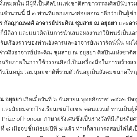
งหมดนั้น มีผู้ที่เป็นศิลปินแห่งชาติสาขาวรรณศิลป์นับรวมทั้
น ในจำนวนนี้ มี ๓ ท่านที่แตกแขนงย่อยออกมาอีกว่าเป็นผู
าร กัลญาณพงศ์ อาจารย์ประคิณ ชุมสาย ณ อยุธยา
และ
อาจ
ต่างก็มีลีลา และแนวคิดในการนำเสนอผลงานกวีนิพนธ์เป็นเ
รับเรื่องราวของท่านอังคารและอาจารย์เนาวรัตน์นั้น ผมไ
กล่าวถึงอาจารย์ประคิณ ชุมสาย ณ อยุธยา ศิลปินแห่งชาติส
มีอัจฉริยภาพในการใช้วรรณศิลป์เป็นเครื่องมือในการสร้างสร
ในหมู่มวลมนุษยชาติที่รวมตัวกันอยู่เป็นสังคมขนาดใหญ่ 
ณ อยุธยา
เกิดเมื่อวันที่ ๖ กันยายน พุทธศักราช ๒๔๖๒ ปัจจุ
 และมัธยมจากโรงเรียนเซนโยเซฟ คอนแวนต์ ท่านเป็นผู้ที่
Prize of honour ภาษาฝรั่งเศษซึ่งเป็นรางวัลที่มีเกียรติ
ปีที่ ๘ เมื่อจบชั้นมัธยมปีที่ ๘ แล้ว ท่านก็สามารถสอบไล่ได