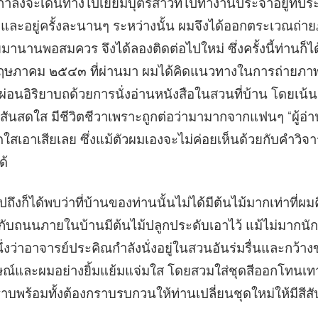
นกำลังจะเดินทางไปเยี่ยมบุตรสาวที่ไปทำงานประจำอยู่ที่ประ
ีและอยู่ครั้งละนานๆ ระหว่างนั้น ผมจึงได้ออกตระเวณถ่าย
ยมานานพอสมควร จึงได้ลองติดต่อไปใหม่ ซึ่งครั้งนี้ท่านก็
๑๒ พฤษภาคม ๒๕๔๓ ที่ผ่านมา ผมได้คิดแนวทางในการถ่ายภา
ผ่อนอิริยาบถด้วยการนั่งอ่านหนังสือในสวนที่บ้าน โดยเน้
สันสดใส มีชีวิตชีวาเพราะถูกต่อว่ามามากจากแฟนๆ “ผู้อ
ดใสเอาเสียเลย ซึ่งแม้ตัวผมเองจะไม่ค่อยเห็นด้วยกับคำวิจา
ด้
ถึงก็ได้พบว่าที่บ้านของท่านนั้นไม่ได้มีต้นไม้มากเท่าที่ผมค
นกับถนนภายในบ้านมีต้นไม้ปลูกประดับเอาไว้ แม้ไม่มากนัก 
่งว่าอาจารย์ประคิณกำลังนั่งอยู่ในสวนอันร่มรื่นและกว้
ษณ์และผมอย่างยิ้มแย้มแจ่มใส โดยสวมใส่ชุดสีออกโทนเท
พร้อมทั้งต้องกราบรบกวนให้ท่านเปลี่ยนชุดใหม่ให้มีสีสันส