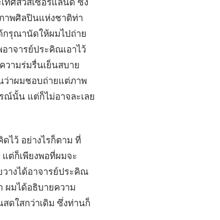
เทศสวิสเซอร์แลนด์ ซึ่ง
ภาพศิลปินแห่งชาติท่า
ได้กรุณานัดให้ผมไปถ่าย
พอาจารย์ประคิณเอาไว้
นความร่มรื่นเย็นสบาย
่านว่าผมชอบถ่ายแต่ภาพ
รณ์นั้น แต่ก็ไม่อาจละเลย
ิดไว้ อย่างไรก็ตาม ที่
แต่ก็เพียงพอที่ผมจะ
างขวางได้อาจารย์ประคิณ
า ผมได้อธิบายความ
ดใสกว่าเดิม ซึ่งท่านก็