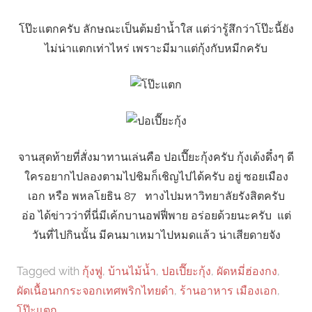
โป๊ะแตกครับ ลักษณะเป็นต้มยำน้ำใส แต่ว่ารู้สึกว่าโป๊ะนี้ยัง
ไม่น่าแตกเท่าไหร่ เพราะมีมาแต่กุ้งกับหมีกครับ
จานสุดท้ายที่สั่งมาทานเล่นคือ ปอเปี๊ยะกุ้งครับ กุ้งเด้งดึ๋งๆ ดี
ใครอยากไปลองตามไปชิมก็เชิญไปได้ครับ อยู่ ซอยเมือง
เอก หรือ พหลโยธิน 87 ทางไปมหาวิทยาลัยรังสิตครับ
อ่อ ได้ข่าวว่าที่นี่มีเค้กบานอฟฟี่พาย อร่อยด้วยนะครับ แต่
วันที่ไปกินนั้น มีคนมาเหมาไปหมดแล้ว น่าเสียดายจัง
Tagged with
กุ้งฟู
,
บ้านไม้น้ำ
,
ปอเปี๊ยะกุ้ง
,
ผัดหมี่ฮ่องกง
,
ผัดเนื้อนกกระจอกเทศพริกไทยดำ
,
ร้านอาหาร เมืองเอก
,
โป๊ะแตก