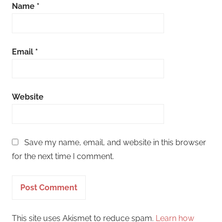
Name
*
Email
*
Website
Save my name, email, and website in this browser
for the next time I comment.
This site uses Akismet to reduce spam.
Learn how