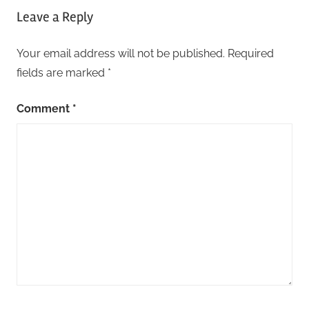
Leave a Reply
Your email address will not be published.
Required
fields are marked
*
Comment
*