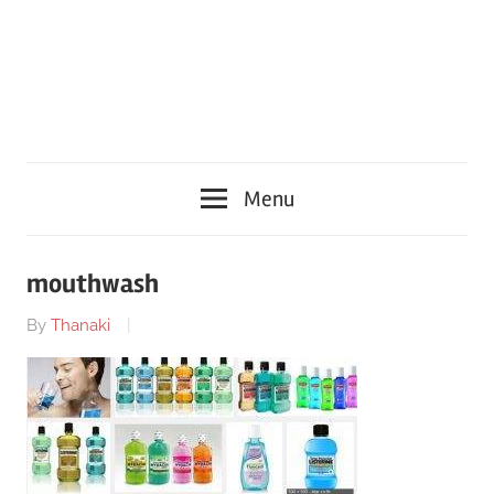
Menu
mouthwash
By
Thanaki