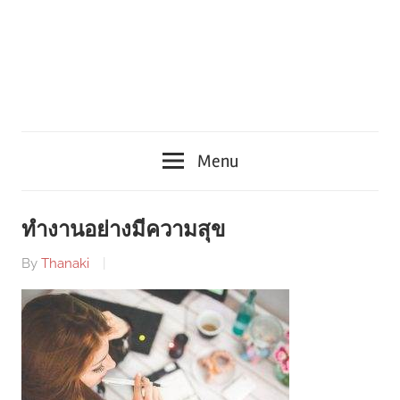
Menu
ทำงานอย่างมีความสุข
By
Thanaki