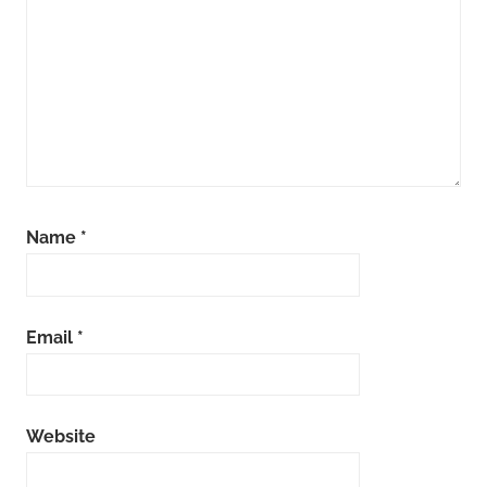
Name
*
Email
*
Website