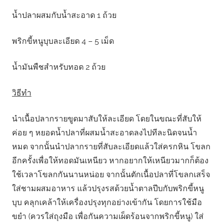
น้ำปลาผสมกับน้ำสะอาด 1 ถ้วย
พริกขี้หนูบุบละเอียด 4 – 5 เม็ด
น้ำมันพืชสำหรับทอด 2 ถ้วย
วิธีทำ
นำเนื้อปลากรายขูดมาสับให้ละเอียด โดยในขณะที่สับให้
ค่อย ๆ หยอดน้ำปลาที่ผสมน้ำสะอาดลงไปทีละนิดจนน้ำ
หมด จากนั้นนำปลากรายที่สับละเอียดแล้วใส่ครกหิน โขลก
อีกครั้งเพื่อให้ทอดมันเหนียว หากอยากให้เหนียวมากก็ต้อง
ใช้เวลาโขลกกันนานหน่อย จากนั้นตักเนื้อปลาที่โขลกเสร็จ
ใส่ชามผสมอาหาร แล้วปรุงรสด้วยน้ำตาลปีบกับพริกขี้หนู
บุบ คลุกเคล้าให้เครื่องปรุงทุกอย่างเข้ากัน โดยการใช้มือ
ขยำ (ควรใส่ถุงมือ เพื่อกันความเผ็ดร้อนจากพริกขี้หนู) ใส่