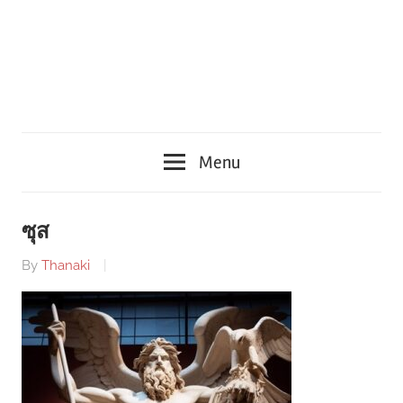
Menu
ซุส
By
Thanaki