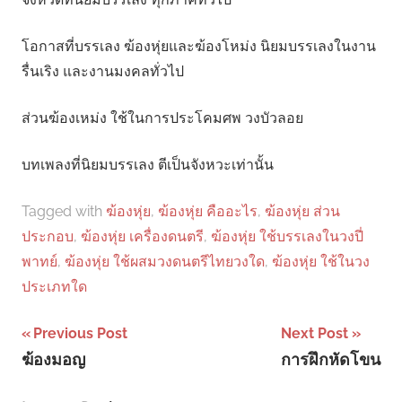
โอกาสที่บรรเลง ฆ้องหุ่ยและฆ้องโหม่ง นิยมบรรเลงในงาน
รื่นเริง และงานมงคลทั่วไป
ส่วนฆ้องเหม่ง ใช้ในการประโคมศพ วงบัวลอย
บทเพลงที่นิยมบรรเลง ตีเป็นจังหวะเท่านั้น
Tagged with
ฆ้องหุ่ย
,
ฆ้องหุ่ย คืออะไร
,
ฆ้องหุ่ย ส่วน
ประกอบ
,
ฆ้องหุ่ย เครื่องดนตรี
,
ฆ้องหุ่ย ใช้บรรเลงในวงปี่
พาทย์
,
ฆ้องหุ่ย ใช้ผสมวงดนตรีไทยวงใด
,
ฆ้องหุ่ย ใช้ในวง
ประเภทใด
Post
Previous Post
Next Post
ฆ้องมอญ
การฝึกหัดโขน
navigation