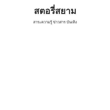
Skip
สตอรี่สยาม
to
content
สาระความรู้ ข่าวสาร บันเทิง