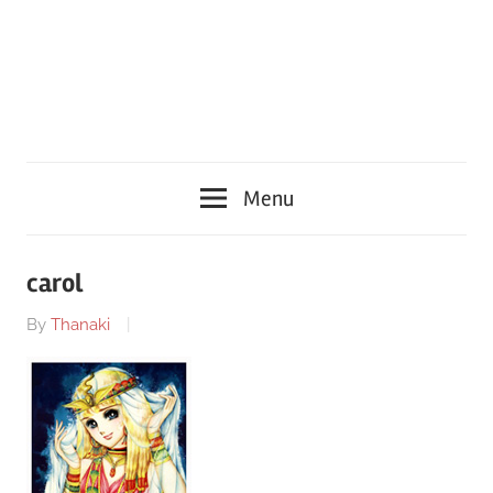
Menu
carol
By
Thanaki