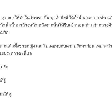
ูป 3 ดอก) ให้ทำในวันพระ ขึ้น 15 ค่ำยิ่งดี ให้ตั้งน้ำสะอาด 1 ขัน 
้วนำน้ำนั้นมาล้างหน้า หลังจากนั้นให้รีบเข้านอน ท่านว่ากลางค
มรัก
อายุมากแล้วทั้งชายหญิง และไม่เคยพบกับความรักมาก่อน เหมาะสำหร
วยประการฉะนี้แล
ามรัก
็รู้
กให้ดู