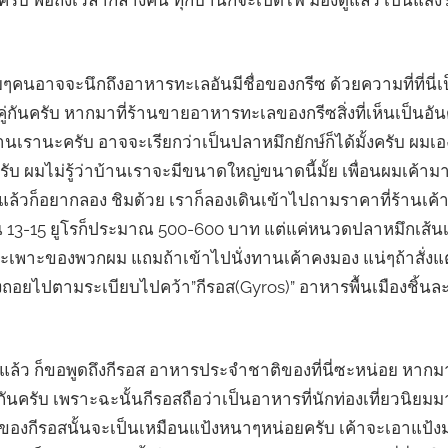
รับ พอถึงเวลากลางคืน ทุกบ้านก็จะเปิดไฟ มองดูแล้ว เป็นแสง
คนอาจจะนึกถึงอาหารทะเลอันมีชื่อของกรีซ ด้วยความที่ที่นี่เ
ู่กันครับ หากมาที่ร้านขายอาหารทะเลของกรีซสิ่งที่เห็นเป็นอั
้านเรานะครับ อาจจะเรียกว่าเป็นปลาหมึกยักษ์ก็ได้มั้งครับ ผมเอ
ับ ผมไม่รู้ว่าบ้านเราจะมีขนาดใหญ่ขนาดนี้มั้ย เพื่อนผมเค้า
บ แล้วก็อยากลอง ชิมด้วย เราก็ลองเดินเข้าไปถามราคาที่ร้านเค
3-15 ยูโรก็ประมาณ 500-600 บาท แต่แค่หนวดปลาหมึกเส้นเด
ระเพาะของพวกผม แถมถ้าเข้าไปนั่งทานเค้าคงมอง แน่ๆถ้าสั
องถอยไปตามระเบียบไปคว้า”กีรอส(Gyros)” อาหารพื้นเมืองชิ้นละ 1
แล้ว ก็ขอพูดถึงกีรอส อาหารประจำชาติของที่นี่ซะหน่อย หากมาท
นกันครับ เพราะฉะนั้นกีรอสถือว่าเป็นอาหารที่นักท่องเที่ยวนิยม
ของกีรอสนั้นจะเป็นเหมือนแป้งหนาๆหน่อยครับ เค้าจะเอาแป้งมา