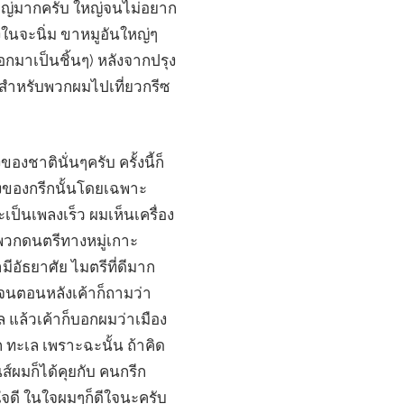
ะใหญ่มากครับ ใหญ่จนไม่อยาก
งในจะนิ่ม ขาหมูอันใหญ่ๆ
อกมาเป็นชิ้นๆ) หลังจากปรุง
บ สำหรับพวกผมไปเที่ยวกรีซ
องชาตินั่นๆครับ ครั้งนี้ก็
เพลงของกรีกนั้นโดยเฉพาะ
เป็นเพลงเร็ว ผมเห็นเครื่อง
อนพวกดนตรีทางหมู่เกาะ
ามีอัธยาศัย ไมตรีที่ดีมาก
ะ จนตอนหลังเค้าก็ถามว่า
แล้วเค้าก็บอกผมว่าเมือง
 ทะเล เพราะฉะนั้น ถ้าคิด
์ผมก็ได้คุยกับ คนกรีก
ใจดี ในใจผมๆก็ดีใจนะครับ