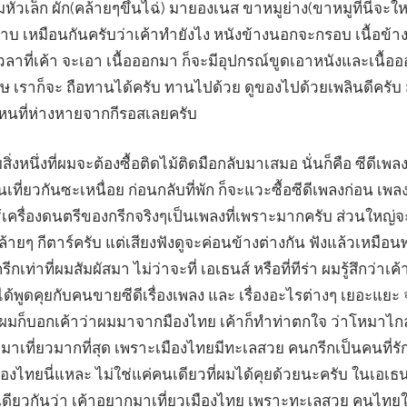
ัวเล็ก ผัก(คล้ายๆขึ้นไฉ่) มายองเนส ขาหมูย่าง(ขาหมูที่นี่จ
ทราบ เหมือนกันครับว่าเค้าทำยังไง หนังข้างนอกจะกรอบ เนื้อข้า
วลาที่เค้า จะเอา เนื้อออกมา ก็จะมีอุปกรณ์ขูดเอาหนังและเนื้ออ
ดาษ เราก็จะ ถือทานได้ครับ ทานไปด้วย ดูของไปด้วยเพลินดีครั
นไหนที่ห่างหายจากกีรอสเลยครับ
่งหนึ่งที่ผมจะต้องซื้อติดไม้ติดมือกลับมาเสมอ นั่นก็คือ ซีดีเพลงข
ินเที่ยวกันซะเหนื่อย ก่อนกลับที่พัก ก็จะแวะซื้อซีดีเพลงก่อน 
้เครื่องดนตรีของกรีกจริงๆเป็นเพลงที่เพราะมากครับ ส่วนใหญ่จะ
ล้ายๆ กีตาร์ครับ แต่เสียงฟังดูจะค่อนข้างต่างกัน ฟังแล้วเหมื
่าที่ผมสัมผัสมา ไม่ว่าจะที่ เอเธนส์ หรือที่ทีร่า ผมรู้สึกว่าเค้
มได้พูดคุยกับคนขายซีดีเรื่องเพลง และ เรื่องอะไรต่างๆ เยอะแย
มก็บอกเค้าว่าผมมาจากมืองไทย เค้าก็ทำท่าตกใจ ว่าโหมาไกล 
มาเที่ยวมากที่สุด เพราะเมืองไทยมีทะเลสวย คนกรีกเป็นคนที่รัก
งไทยนี่แหละ ไม่ใช่แค่คนเดียวที่ผมได้คุยด้วยนะครับ ในเอเธนส
ลเดียวกันว่า เค้าอยากมาเที่ยวเมืองไทย เพราะทะเลสวย คนไทย