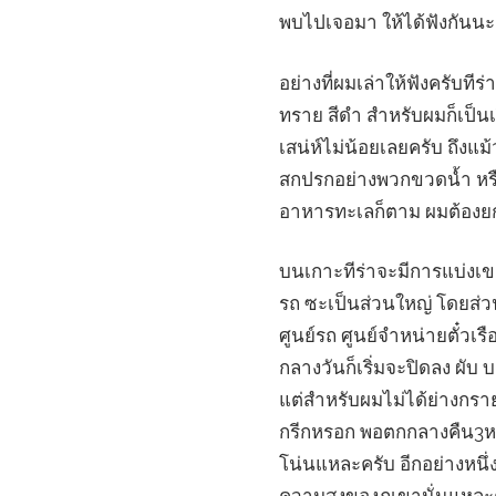
พบไปเจอมา ให้ได้ฟังกันนะ
อย่างที่ผมเล่าให้ฟังครับที
ทราย สีดำ สำหรับผมก็เป็น
เสน่ห์ไม่น้อยเลยครับ ถึงแ
สกปรกอย่างพวกขวดน้ำ หรือเ
อาหารทะเลก็ตาม ผมต้องยก
บนเกาะทีร่าจะมีการแบ่งเข
รถ ซะเป็นส่วนใหญ่ โดยส่วนกล
ศูนย์รถ ศูนย์จำหน่ายตั๋วเ
กลางวันก็เริ่มจะปิดลง ผับ
แต่สำหรับผมไม่ได้ย่างกราย
กรีกหรอก พอตกกลางคืน3หนุ
โน่นแหละครับ อีกอย่างหนึ่