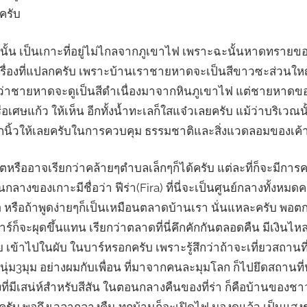
ครับ
ร่านั้น เป็นเกาะที่อยู่ไม่ไกลจากภูเขาไฟ เพราะฉะนั้นหาดทรายข
เรื่องที่แปลกครับ เพราะบ้านเราชายหาดจะเป็นสีขาวซะส่วนใหญ
ม้ว่าชายหาดจะดูเป็นสีดำเนื่องมาจากหินภูเขาไฟ แต่ชายหาดของเ
ศษแก้ว ให้เห็น อีกทั้งน้ำทะเลก็ใสแจ๋วเลยครับ แม้ว่าบริเวณน
นิ้วให้เลยครับในการควบคุม ธรรมชาติและสิ่งแวดลอมของเค้
ตหรืออาจเรียกว่าคล้ายๆตำบลเล็กๆก็ได้ครับ แต่ละที่ก็จะมีก
างของเกาะมีชื่อว่า ฟีร่า(Fira) ที่นี่จะเป็นศูนย์กลางทั้งหมดครั
รือ หรือถ้าพูดง่ายๆก็เป็นเหมือนตลาดบ้านเรา นั่นแหละครับ พอ
 บาร์ก็จะผุดขึ้นแทน เรียกว่าตลาดที่นี่คึกคักกันตลอดคืน มีเงิ
 เข้าไปในผับ ในบาร์หรอกครับ เพราะรู้สึกว่าถ้าจะเที่ยวสถานที่
่ม3มุม อย่างผมกับเพื่อน ที่มาจากคนละมุมโลก ก็ไปยึดสถานที
งที่มีเสน่ห์สำหรับสีสัน ในตอนกลางคืนของที่ร่า ก็คือบ้านของช