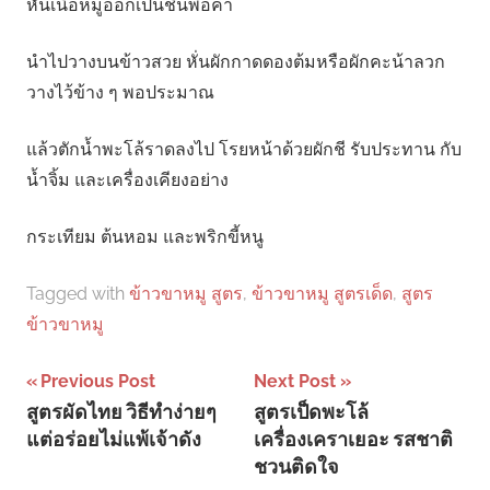
หั่นเนื้อหมูออกเป็นชิ้นพอคำ
นำไปวางบนข้าวสวย หั่นผักกาดดองต้มหรือผักคะน้าลวก
วางไว้ข้าง ๆ พอประมาณ
แล้วตักน้ำพะโล้ราดลงไป โรยหน้าด้วยผักชี รับประทาน กับ
น้ำจิ้ม และเครื่องเคียงอย่าง
กระเทียม ต้นหอม และพริกขี้หนู
Tagged with
ข้าวขาหมู สูตร
,
ข้าวขาหมู สูตรเด็ด
,
สูตร
ข้าวขาหมู
Post
Previous Post
Next Post
สูตรผัดไทย วิธีทำง่ายๆ
สูตรเป็ดพะโล้
navigation
แต่อร่อยไม่แพ้เจ้าดัง
เครื่องเคราเยอะ รสชาติ
ชวนติดใจ