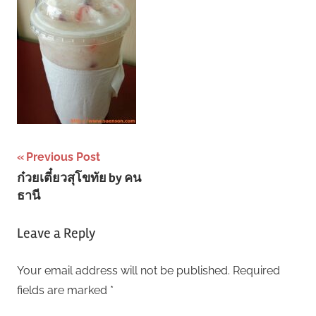
Post
Previous Post
ก๋วยเตี๋ยวสุโขทัย by คน
navigation
ธานี
Leave a Reply
Your email address will not be published.
Required
fields are marked
*